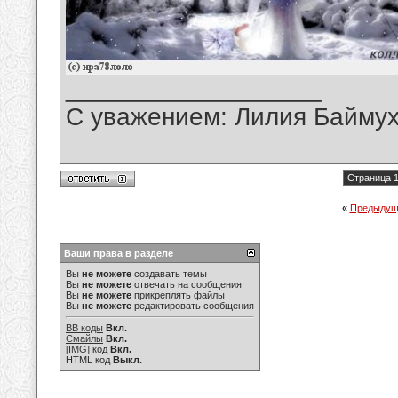
__________________
С уважением: Лилия Байму
Страница 1
«
Предыдущ
Ваши права в разделе
Вы
не можете
создавать темы
Вы
не можете
отвечать на сообщения
Вы
не можете
прикреплять файлы
Вы
не можете
редактировать сообщения
BB коды
Вкл.
Смайлы
Вкл.
[IMG]
код
Вкл.
HTML код
Выкл.