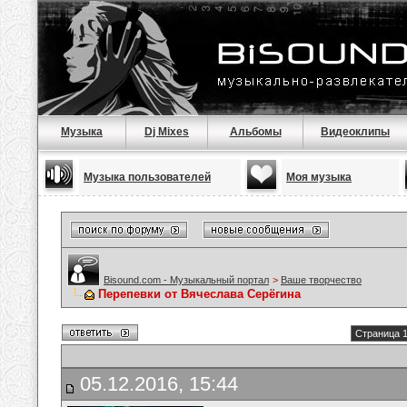
Музыка
Dj Mixes
Альбомы
Видеоклипы
Музыка пользователей
Моя музыка
Bisound.com - Музыкальный портал
>
Ваше творчество
Перепевки от Вячеслава Серёгина
Страница 1
05.12.2016, 15:44