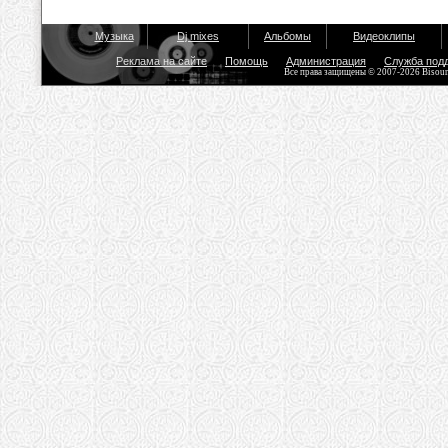
Музыка
Dj mixes
Альбомы
Видеоклипы
Реклама на сайте
Помощь
Администрация
Служба под
Все права защищены © 2007-2026 Bisou