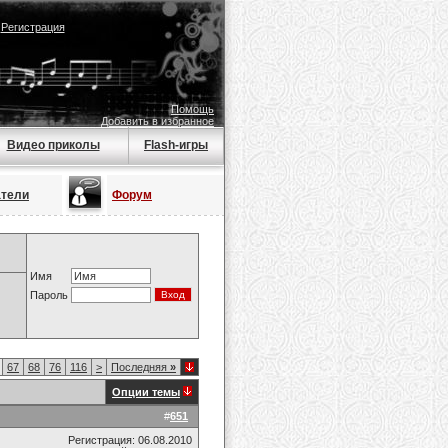
|
Регистрация
Помощь
Добавить в избранное
Видео приколы
Flash-игры
атели
Форум
Имя
Пароль
67
68
76
116
>
Последняя
»
Опции темы
#
651
Регистрация: 06.08.2010