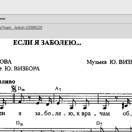
лею
hp?nam...le&id=10388120