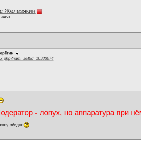
с Железякин
 здесь
ерёгин
ex.php?nam...le&id=10388074
дератор - лопух, но аппаратура при нё
жаву обидно