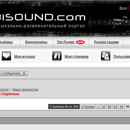
Вход
льбомы
Видеоклипы
Топ Радио
Радиостанции
Моя музыка
Моя страница
Пользов
портал
>
Ваше творчество
а Серёгина
Страница 66 из 393
«
Первая
<
16
56
64
65
66