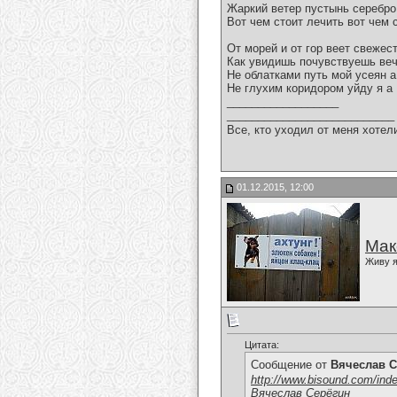
Жаркий ветер пустынь серебро
Вот чем стоит лечить вот чем 
От морей и от гор веет свежес
Как увидишь почувствуешь ве
Не облатками путь мой усеян 
Не глухим коридором уйду я 
__________________
___________________________
Все, кто уходил от меня хотел
01.12.2015, 12:00
Мак
Живу я
Цитата:
Сообщение от
Вячеслав С
http://www.bisound.com/ind
Вячеслав Серёгин