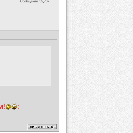
Сообщений: 35,707
м!
: