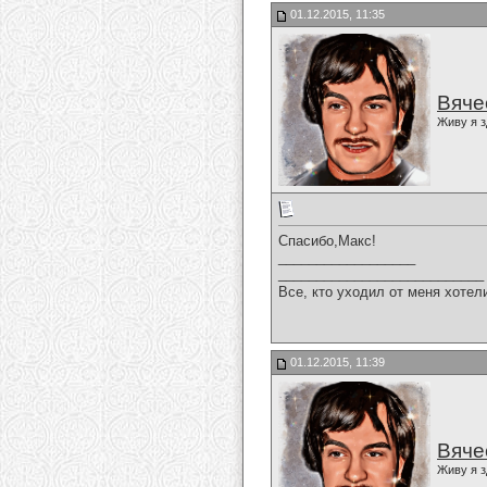
01.12.2015, 11:35
Вяче
Живу я з
Спасибо,Макс!
__________________
___________________________
Все, кто уходил от меня хотел
01.12.2015, 11:39
Вяче
Живу я з