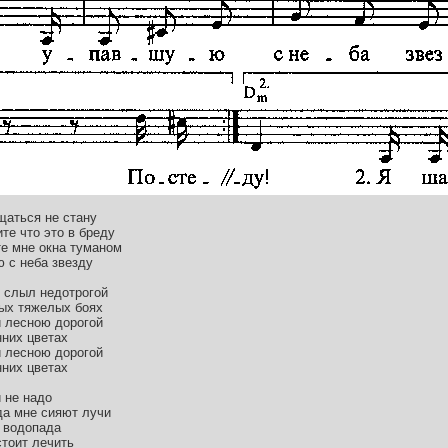
щаться не стану
те что это в бреду
те мне окна туманом
ю с неба звезду
е слыл недотрогой
вых тяжелых боях
й лесною дорогой
нних цветах
й лесною дорогой
нних цветах
 не надо
да мне сияют лучи
 водопада
стоит лечить