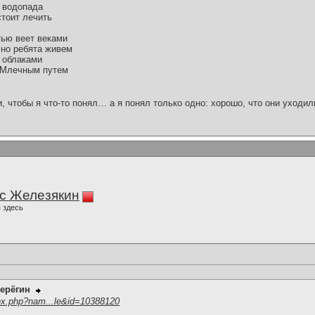
 водопада
стоит лечить
тью веет веками
чно ребята живем
а облаками
а Млечным путем
и, чтобы я что-то понял… а я понял только одно: хорошо, что они уходил
с Железякин
 здесь
ерёгин
ex.php?nam...le&id=10388120