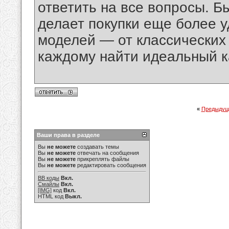
ответить на все вопросы. Б
делает покупки еще более 
моделей — от классических
каждому найти идеальный ка
«
Предыдущ
Ваши права в разделе
Вы
не можете
создавать темы
Вы
не можете
отвечать на сообщения
Вы
не можете
прикреплять файлы
Вы
не можете
редактировать сообщения
BB коды
Вкл.
Смайлы
Вкл.
[IMG]
код
Вкл.
HTML код
Выкл.