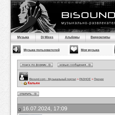
Музыка
Dj Mixes
Альбомы
Видеоклипы
Музыка пользователей
Моя музыка
Bisound.com - Музыкальный портал
>
РАЗНОЕ
>
Прочее
Кальян
16.07.2024, 17:09