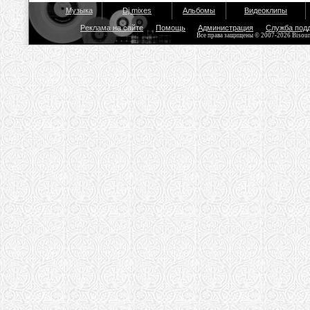
Музыка
Dj mixes
Альбомы
Видеоклипы
Реклама на сайте
Помощь
Администрация
Служба под
Все права защищены © 2007-2026 Bisou