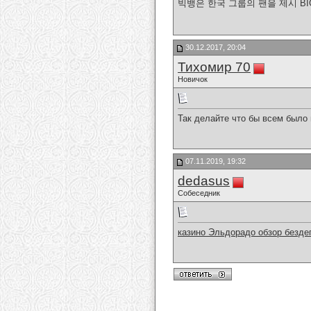
빅뱅은 한국 그룹의 팬을 제시 BIG
30.12.2017, 20:04
Тихомир 70
Новичок
Так делайте что бы всем было 
07.11.2019, 19:32
dedasus
Собеседник
казино Эльдорадо обзор безде