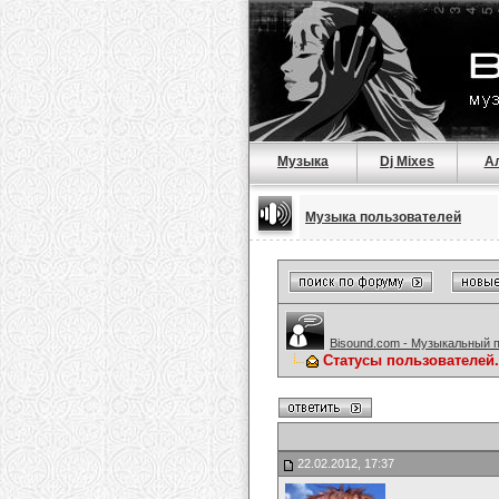
Музыка
Dj Mixes
А
Музыка пользователей
Bisound.com - Музыкальный 
Статусы пользователей.
22.02.2012, 17:37