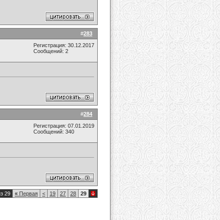
#
283
Регистрация: 30.12.2017
Сообщений: 2
#
284
Регистрация: 07.01.2019
Сообщений: 340
з 29
«
Первая
<
19
27
28
29