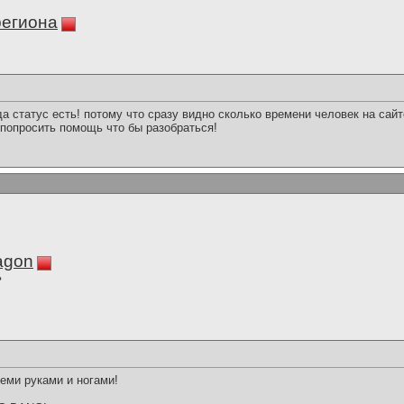
региона
да статус есть! потому что сразу видно сколько времени человек на са
 попросить помощь что бы разобраться!
agon
ь
еми руками и ногами!