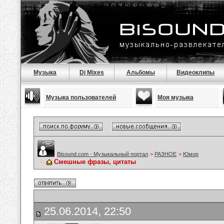
Музыка
Dj Mixes
Альбомы
Видеоклипы
Музыка пользователей
Моя музыка
Bisound.com - Музыкальный портал
>
РАЗНОЕ
>
Юмор
Смешные фразы, цитаты
25.06.2014, 22:50