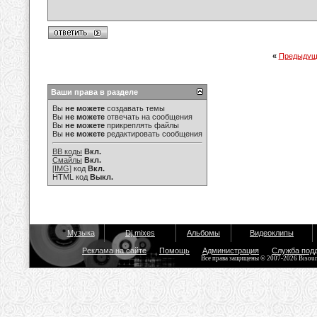
«
Предыдущ
Ваши права в разделе
Вы
не можете
создавать темы
Вы
не можете
отвечать на сообщения
Вы
не можете
прикреплять файлы
Вы
не можете
редактировать сообщения
BB коды
Вкл.
Смайлы
Вкл.
[IMG]
код
Вкл.
HTML код
Выкл.
Музыка
Dj mixes
Альбомы
Видеоклипы
Реклама на сайте
Помощь
Администрация
Служба под
Все права защищены © 2007-2026 Bisou