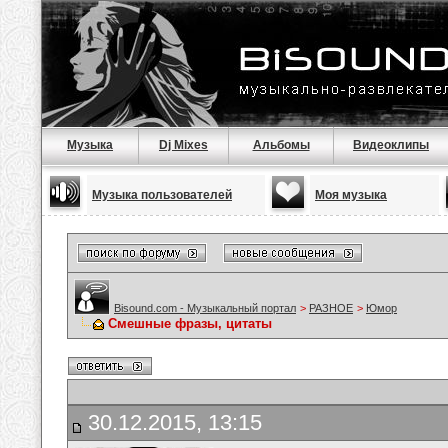
Музыка
Dj Mixes
Альбомы
Видеоклипы
Музыка пользователей
Моя музыка
Bisound.com - Музыкальный портал
>
РАЗНОЕ
>
Юмор
Смешные фразы, цитаты
30.12.2015, 13:15