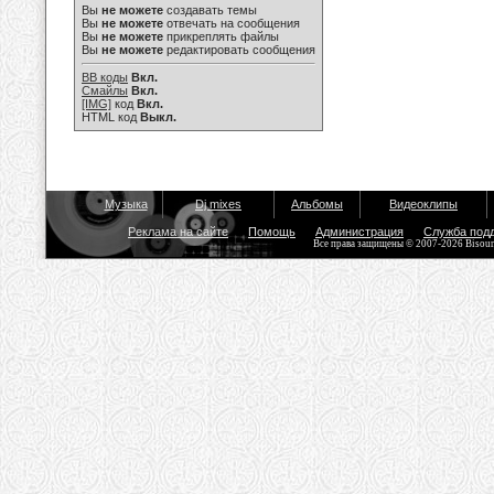
Вы
не можете
создавать темы
Вы
не можете
отвечать на сообщения
Вы
не можете
прикреплять файлы
Вы
не можете
редактировать сообщения
BB коды
Вкл.
Смайлы
Вкл.
[IMG]
код
Вкл.
HTML код
Выкл.
Музыка
Dj mixes
Альбомы
Видеоклипы
Реклама на сайте
Помощь
Администрация
Служба под
Все права защищены © 2007-2026 Bisou