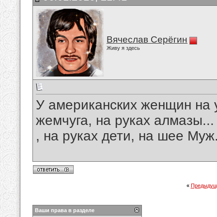
Вячеслав Серёгин
Живу я здесь
У американских женщин на 
жемчуга, на руках алмазы..
, на руках дети, на шее Муж
«
Предыдущ
Ваши права в разделе