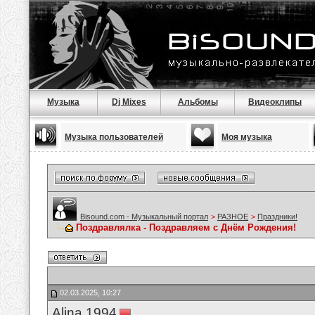
Музыка
Dj Mixes
Альбомы
Видеоклипы
Музыка пользователей
Моя музыка
Bisound.com - Музыкальный портал
>
РАЗНОЕ
>
Праздники!
Поздравлялка - Поздравляем с Днём Рождения!
02.03.2025, 10:27
Alina 1994