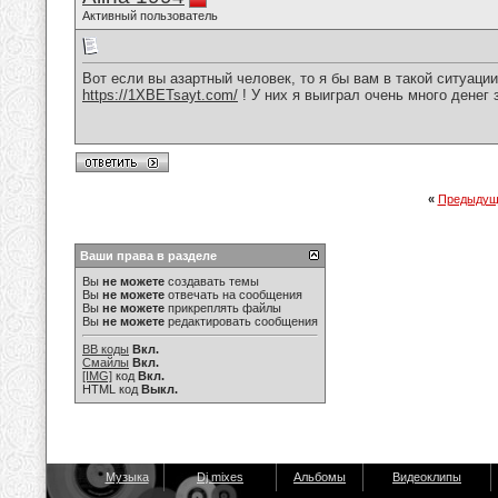
Активный пользователь
Вот если вы азартный человек, то я бы вам в такой ситуаци
https://1XBETsayt.com/
! У них я выиграл очень много денег 
«
Предыдущ
Ваши права в разделе
Вы
не можете
создавать темы
Вы
не можете
отвечать на сообщения
Вы
не можете
прикреплять файлы
Вы
не можете
редактировать сообщения
BB коды
Вкл.
Смайлы
Вкл.
[IMG]
код
Вкл.
HTML код
Выкл.
Музыка
Dj mixes
Альбомы
Видеоклипы