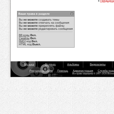
«
Предыдущ
Ваши права в разделе
Вы
не можете
создавать темы
Вы
не можете
отвечать на сообщения
Вы
не можете
прикреплять файлы
Вы
не можете
редактировать сообщения
BB коды
Вкл.
Смайлы
Вкл.
[IMG]
код
Вкл.
HTML код
Выкл.
Музыка
Dj mixes
Альбомы
Видеоклипы
Реклама на сайте
Помощь
Администрация
Служба под
Все права защищены © 2007-2026 Bisou