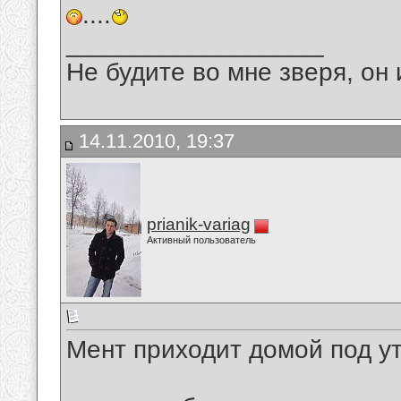
....
__________________
Не будите во мне зверя, он 
14.11.2010, 19:37
prianik-variag
Активный пользователь
Мент приходит домой под ут