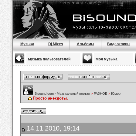
Музыка
Dj Mixes
Альбомы
Видеоклипы
Музыка пользователей
Моя музыка
Bisound.com - Музыкальный портал
>
РАЗНОЕ
>
Юмор
Просто анекдоты.
14.11.2010, 19:14