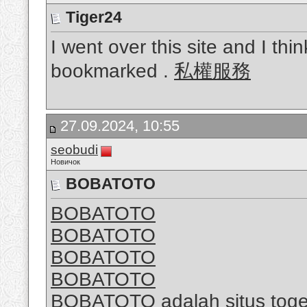
Tiger24
I went over this site and I thi
bookmarked .
私權服務
27.09.2024, 10:55
seobudi
Новичок
BOBATOTO
BOBATOTO
BOBATOTO
BOBATOTO
BOBATOTO
BOBATOTO
adalah situs tog