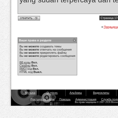
Страница 17
«
Предыдущ
Ваши права в разделе
Вы
не можете
создавать темы
Вы
не можете
отвечать на сообщения
Вы
не можете
прикреплять файлы
Вы
не можете
редактировать сообщения
BB коды
Вкл.
Смайлы
Вкл.
[IMG]
код
Вкл.
HTML код
Выкл.
Музыка
Dj mixes
Альбомы
Видеоклипы
Реклама на сайте
Помощь
Администрация
Служба под
Все права защищены © 2007-2026 Bisou