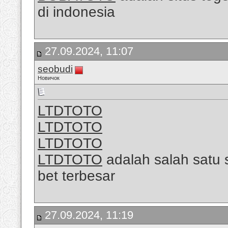
di indonesia
27.09.2024, 11:07
seobudi
Новичок
LTDTOTO
LTDTOTO
LTDTOTO
LTDTOTO
adalah salah satu s
bet terbesar
27.09.2024, 11:19