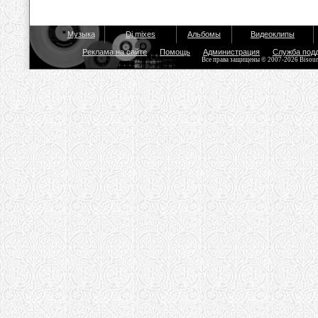
Музыка
Dj mixes
Альбомы
Видеоклипы
Реклама на сайте
Помощь
Администрация
Служба под
Все права защищены © 2007-2026 Bisou