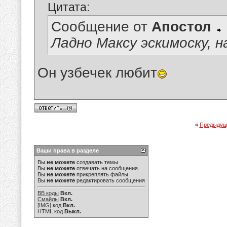
Цитата:
Сообщение от
Апостол
Ладно Максу эскимоску,
Он узбечек любит
«
Предыдущ
Ваши права в разделе
Вы
не можете
создавать темы
Вы
не можете
отвечать на сообщения
Вы
не можете
прикреплять файлы
Вы
не можете
редактировать сообщения
BB коды
Вкл.
Смайлы
Вкл.
[IMG]
код
Вкл.
HTML код
Выкл.