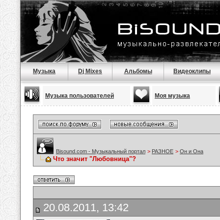
Музыка
Dj Mixes
Альбомы
Видеоклипы
Музыка пользователей
Моя музыка
Bisound.com - Музыкальный портал
>
РАЗНОЕ
>
Он и Она
Что значит "Любовница"?
20.08.2011, 13:42