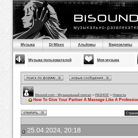
Музыка
Dj Mixes
Альбомы
Видеоклипы
Музыка пользователей
Моя музыка
Bisound.com - Музыкальный портал
>
РАЗНОЕ
>
Новости
How To Give Your Partner A Massage Like A Professio
Страниц
25.04.2024, 20:18