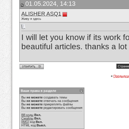
01.05.2024, 14:13
ALISHER ASQ1
Живу я здесь
I will let you know if its work
beautiful articles. thanks a lot
Страниц
«
Предыдущ
Ваши права в разделе
Вы
не можете
создавать темы
Вы
не можете
отвечать на сообщения
Вы
не можете
прикреплять файлы
Вы
не можете
редактировать сообщения
BB коды
Вкл.
Смайлы
Вкл.
[IMG]
код
Вкл.
HTML код
Выкл.