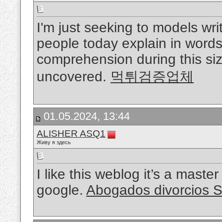
I'm just seeking to models wri
people today explain in words
comprehension during this size
uncovered.
먹튀검증업체
01.05.2024, 13:44
ALISHER ASQ1
Живу я здесь
I like this weblog it’s a maste
google.
Abogados divorcios S