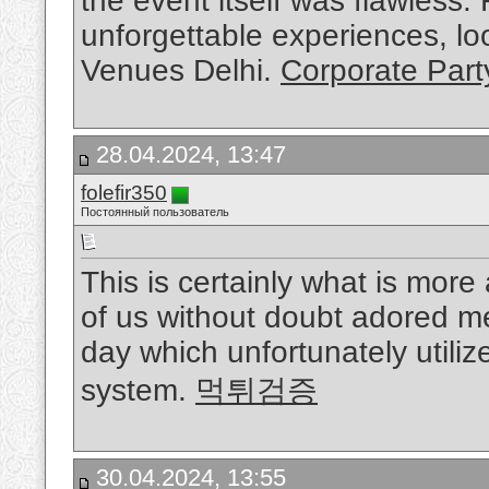
the event itself was flawless.
unforgettable experiences, lo
Venues Delhi.
Corporate Part
28.04.2024, 13:47
folefir350
Постоянный пользователь
This is certainly what is more 
of us without doubt adored me
day which unfortunately utiliz
system.
먹튀검증
30.04.2024, 13:55