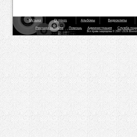
Музыка
Dj mixes
Альбомы
Видеоклипы
Реклама на сайте
Помощь
Администрация
Служба под
Все права защищены © 2007-2026 Bisou