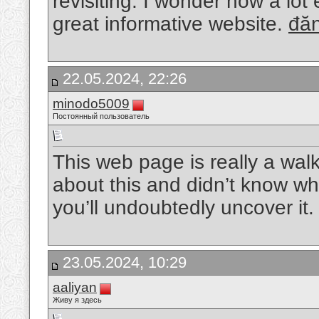
revisiting. I wonder how a lot 
great informative website.
đăn
22.05.2024, 22:26
minodo5009
Постоянный пользователь
This web page is really a walk
about this and didn’t know wh
you’ll undoubtedly uncover it
23.05.2024, 10:29
aaliyan
Живу я здесь