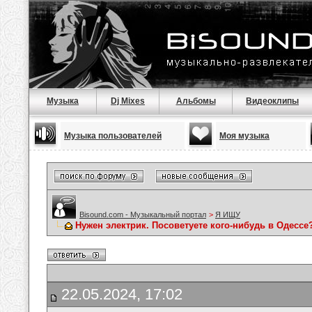
Музыка
Dj Mixes
Альбомы
Видеоклипы
Музыка пользователей
Моя музыка
Bisound.com - Музыкальный портал
>
Я ИЩУ
Нужен электрик. Посоветуете кого-нибудь в Одессе
22.05.2024, 17:02