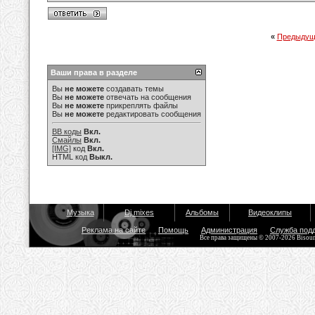
«
Предыдущ
Ваши права в разделе
Вы
не можете
создавать темы
Вы
не можете
отвечать на сообщения
Вы
не можете
прикреплять файлы
Вы
не можете
редактировать сообщения
BB коды
Вкл.
Смайлы
Вкл.
[IMG]
код
Вкл.
HTML код
Выкл.
Музыка
Dj mixes
Альбомы
Видеоклипы
Реклама на сайте
Помощь
Администрация
Служба под
Все права защищены © 2007-2026 Bisou