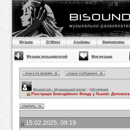
Музыка
Dj Mixes
Альбомы
Видеоклипы
Музыка пользователей
Моя музыка
Bisound.com - Музыкальный портал
>
Обсуждения
Реєстрація Благодійного Фонду у Львові: Допомога
15.02.2025, 09:19