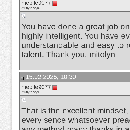
mebife9077
Живу я здесь
You have done a great job on t
highly intelligent. You have 
understandable and easy to r
talent. Thank you.
mitolyn
15.02.2025, 10:30
mebife9077
Живу я здесь
That is the excellent mindset,
every sence whatsoever preach
any method many thanks in ad