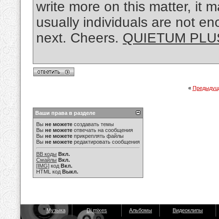
write more on this matter, it
usually individuals are not en
next. Cheers.
QUIETUM PLU
«
Предыдущ
Ваши права в разделе
Вы
не можете
создавать темы
Вы
не можете
отвечать на сообщения
Вы
не можете
прикреплять файлы
Вы
не можете
редактировать сообщения
BB коды
Вкл.
Смайлы
Вкл.
[IMG]
код
Вкл.
HTML код
Выкл.
Музыка
Dj mixes
Альбомы
Видеоклипы