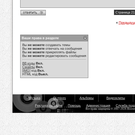
Страница 21
«
Предыдущ
Ваши права в разделе
Вы
не можете
создавать темы
Вы
не можете
отвечать на сообщения
Вы
не можете
прикреплять файлы
Вы
не можете
редактировать сообщения
BB коды
Вкл.
Смайлы
Вкл.
[IMG]
код
Вкл.
HTML код
Выкл.
Музыка
Dj mixes
Альбомы
Видеоклипы
Реклама на сайте
Помощь
Администрация
Служба под
Все права защищены © 2007-2026 Bisou