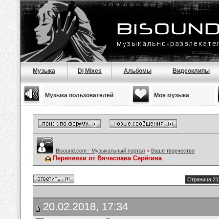
Музыка
Dj Mixes
Альбомы
Видеоклипы
Музыка пользователей
Моя музыка
Bisound.com - Музыкальный портал
>
Ваше творчество
Перепевки от Вячеслава Серёгина
Страница 21
20.02.2018, 17:34