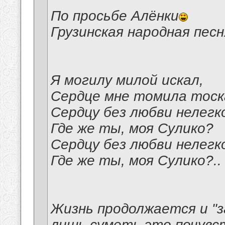
По просьбе Алёнки
Грузинская народная пес
Я могилу милой искал,
Сердце мне томила тоск
Сердцу без любви нелегк
Где же ты, моя Сулико?
Сердцу без любви нелегк
Где же ты, моя Сулико?..
Жизнь продолжается и "з
лишь суметь это почувс