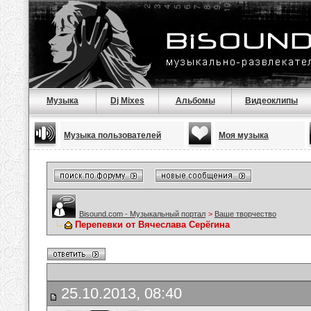
Музыка
Dj Mixes
Альбомы
Видеоклипы
Музыка пользователей
Моя музыка
Bisound.com - Музыкальный портал
>
Ваше творчество
Перепевки от Вячеслава Серёгина
25.10.2013, 08:40