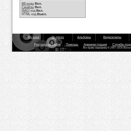
BB коды
Вкл.
Смайлы
Вкл.
[IMG]
код
Вкл.
HTML код
Выкл.
Музыка
Dj mixes
Альбомы
Видеоклипы
Реклама на сайте
Помощь
Администрация
Служба под
Все права защищены © 2007-2026 Bisou