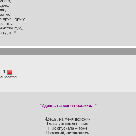
много,
дало.
огу,
ветло!
 друг - другу.
ослать.
анство руку,
агодать!!
01
ользователь
"Идешь, на меня похожий..."
Идешь, на меня похожий,
Глаза устремляя вниз.
Я их опускала – тоже!
Прохожий,
остановись
!