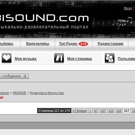
Вход
льбомы
Видеоклипы
Топ Радио
Радиостанции
Моя музыка
Моя страница
Пользов
портал
>
РАЗНОЕ
>
Культура и Искусство
я!
Страница 117 из 174
«
Первая
<
67
107
115
116
117
1