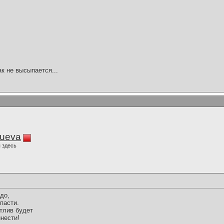
ак не высыпается...
lueva
 здесь
до,
пасти.
тлив будет
инести!