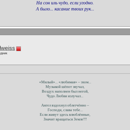
На сон иль чудо, если угодно.
А было... касание твоих рук...
lweiss
едник
«Милый»... «любимая» – эхом...
Музыкой шёпот звучал,
Воздух наполнен был негой,
Чудо Любви излучал...
Ангел вздохнул облегчённо –
Господи, слава тебе...
Если живут здесь влюблённые,
Значит вращаться Земле!!!