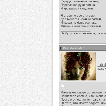
Сердце залатаешь швами,
Перепачкав руки болью
И кровавыми следами.
Я стерплю все эти муки,
Для меня ты нежный самый,
Никогда не быть разлуке,
Милый Ангел мой кровавый.
__________________
Не будите во мне зверя, он и т
05.04.2011, 12:37
tulu
Живу я
Маленькое слово сотворило чу
Прилетело срочно, чтоб меня с
Пусть его посланник тоже счас
От того, что может радость пр