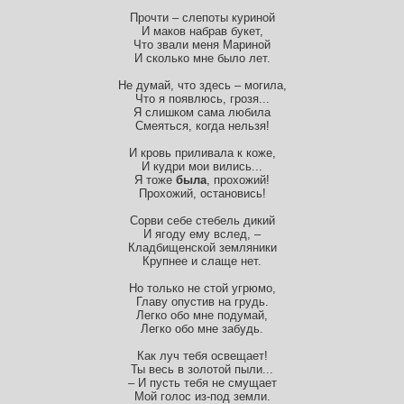
Прочти – слепоты куриной
И маков набрав букет,
Что звали меня Мариной
И сколько мне было лет.
Не думай, что здесь – могила,
Что я появлюсь, грозя...
Я слишком сама любила
Смеяться, когда нельзя!
И кровь приливала к коже,
И кудри мои вились...
Я тоже
была
, прохожий!
Прохожий, остановись!
Сорви себе стебель дикий
И ягоду ему вслед, –
Кладбищенской земляники
Крупнее и слаще нет.
Но только не стой угрюмо,
Главу опустив на грудь.
Легко обо мне подумай,
Легко обо мне забудь.
Как луч тебя освещает!
Ты весь в золотой пыли...
– И пусть тебя не смущает
Мой голос из-под земли.