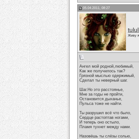
05.04.2011, 08:27
tulu
Живу я
Ангел мой родной,любимый,
Как же получилось так?
Грязной мыслью одержимый,
Сделал ты неверный шаг.
Шаг.Но это расстоянье,
Мне за годы не пройти,
Остановится дыханье,
Пульса тоже не найти.
Ты разрушил всё что было,
Сердце растоптав ногами,
И теперь оно остыло,
Пламя тухнет между нами.
Назовёшь ты слёзы солью,