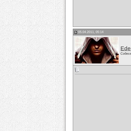
05.04.2011, 05:14
Ede
Собес