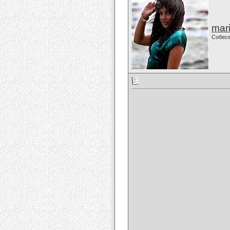
mari
Собес