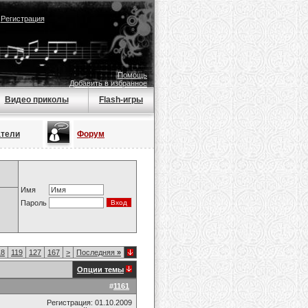
|
Регистрация
Помощь
Добавить в избранное
Видео приколы
Flash-игры
атели
Форум
Имя
Пароль
18
119
127
167
>
Последняя
»
Опции темы
#
1161
Регистрация: 01.10.2009