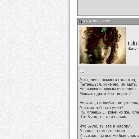
06.04.2011, 08:32
tulu
Живу я
А ты, лишь немного галантен,
Пытаешься, конечно, им быть,
Но шишки и шрамы от ссадин,
Мешают достойно творить!
Ни жить, ни любить не умеешь
А разве тебя кто учил?
Ну, млеешь…, конечно же, мл
Что было, ты то и перчил…
Что было, ты это и маслил,
А надо – немного солил…
И все же: Ты все же был счаст