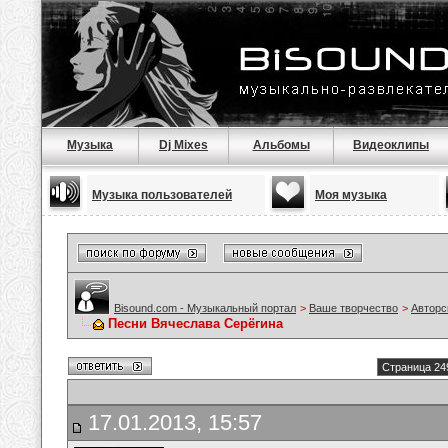
Музыка
Dj Mixes
Альбомы
Видеоклипы
Музыка пользователей
Моя музыка
Bisound.com - Музыкальный портал
>
Ваше творчество
>
Авторс
Песни Вячеслава Серёгина
Страница 24
17.01.2013, 15:57