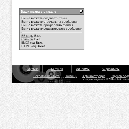
Ваши права в разделе
Вы
не можете
создавать темы
Вы
не можете
отвечать на сообщения
Вы
не можете
прикреплять файлы
Вы
не можете
редактировать сообщения
BB коды
Вкл.
Смайлы
Вкл.
[IMG]
код
Вкл.
HTML код
Выкл.
Музыка
Dj mixes
Альбомы
Видеоклипы
Реклама на сайте
Помощь
Администрация
Служба под
Все права защищены © 2007-2026 Bisou