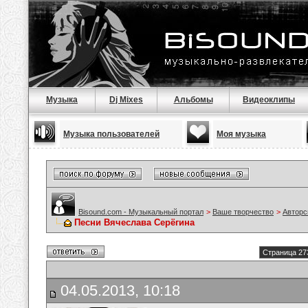
Музыка
Dj Mixes
Альбомы
Видеоклипы
Музыка пользователей
Моя музыка
Bisound.com - Музыкальный портал
>
Ваше творчество
>
Авторс
Песни Вячеслава Серёгина
Страница 27
04.05.2013, 10:18