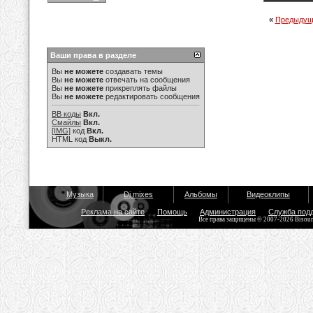
«
Предыдущ
Ваши права в разделе
Вы
не можете
создавать темы
Вы
не можете
отвечать на сообщения
Вы
не можете
прикреплять файлы
Вы
не можете
редактировать сообщения
BB коды
Вкл.
Смайлы
Вкл.
[IMG]
код
Вкл.
HTML код
Выкл.
Музыка
Dj mixes
Альбомы
Видеоклипы
Реклама на сайте
Помощь
Администрация
Служба под
Все права защищены © 2007-2026 Bisou