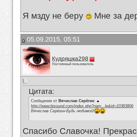
Я мзду не беру
Мне за де
05.09.2015, 05:51
Кудряшка298
Постоянный пользователь
Цитата:
Сообщение от
Вячеслав Серёгин
http://www.bisound.com/index.php?nam...le&id=10383806
Вячеслав Серёгин-Будь любимой!
Спасибо Славочка! Прекрасн