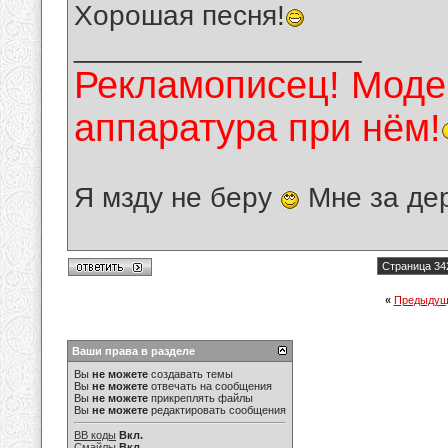
Хорошая песня!
__________________
Рекламописец! Модер
аппаратура при нём!
Я мзду не беру
Мне за де
Страница 34
«
Предыдущ
Ваши права в разделе
Вы
не можете
создавать темы
Вы
не можете
отвечать на сообщения
Вы
не можете
прикреплять файлы
Вы
не можете
редактировать сообщения
BB коды
Вкл.
Смайлы
Вкл.