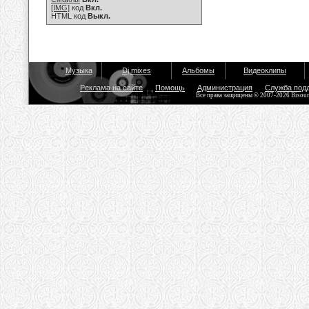
[IMG]
код
Вкл.
HTML код
Выкл.
Музыка
Dj mixes
Альбомы
Видеоклипы
Реклама на сайте
Помощь
Администрация
Служба под
Все права защищены © 2007-2026 Bisou