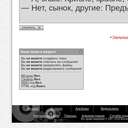
— Нет, сынок, другие: Пред
«
Предыдущ
Ваши права в разделе
Вы
не можете
создавать темы
Вы
не можете
отвечать на сообщения
Вы
не можете
прикреплять файлы
Вы
не можете
редактировать сообщения
BB коды
Вкл.
Смайлы
Вкл.
[IMG]
код
Вкл.
HTML код
Выкл.
Музыка
Dj mixes
Альбомы
Видеоклипы
Реклама на сайте
Помощь
Администрация
Служба под
Все права защищены © 2007-2026 Bisou