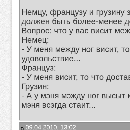
Немцу, французу и грузину 
должен быть более-менее д
Вопрос: что у вас висит меж
Немец:
- У меня между ног висит, т
удовольствие...
Француз:
- У меня висит, то что дост
Грузин:
- А у мэня мэжду ног высыт 
мэня всэгда стаит...
09.04.2010, 13:02