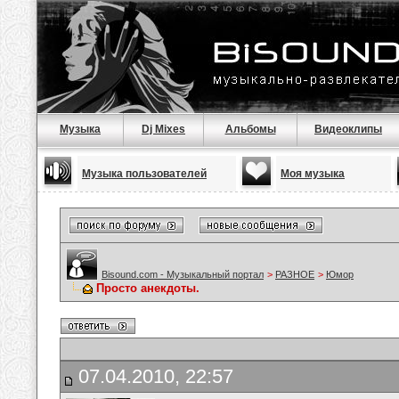
Музыка
Dj Mixes
Альбомы
Видеоклипы
Музыка пользователей
Моя музыка
Bisound.com - Музыкальный портал
>
РАЗНОЕ
>
Юмор
Просто анекдоты.
07.04.2010, 22:57