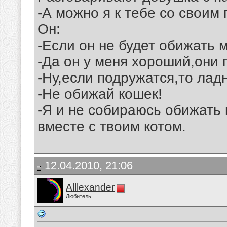
-А можно я к тебе со своим
Он:
-Если он не будет обижать 
-Да он у меня хороший,они 
-Ну,если подружатся,то ладн
-Не обижай кошек!
-Я и не собираюсь обижать 
вместе с твоим котом.
12.04.2010, 21:06
Alllexander
Любитель