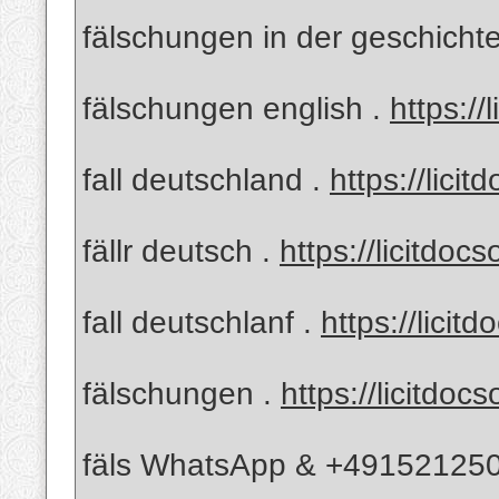
fälschungen in der geschicht
fälschungen english .
https://
fall deutschland .
https://lici
fällr deutsch .
https://licitdoc
fall deutschlanf .
https://licit
fälschungen .
https://licitdoc
fäls WhatsApp & +49152125