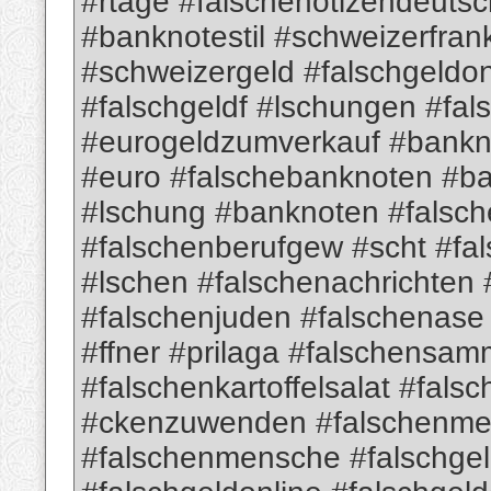
#rtage #falschenotizendeutsc
#banknotestil #schweizerfra
#schweizergeld #falschgeldon
#falschgeldf #lschungen #fa
#eurogeldzumverkauf #bank
#euro #falschebanknoten #b
#lschung #banknoten #falsch
#falschenberufgew #scht #fa
#lschen #falschenachrichten
#falschenjuden #falschenas
#ffner #prilaga #falschensam
#falschenkartoffelsalat #fa
#ckenzuwenden #falschenme
#falschenmensche #falschge