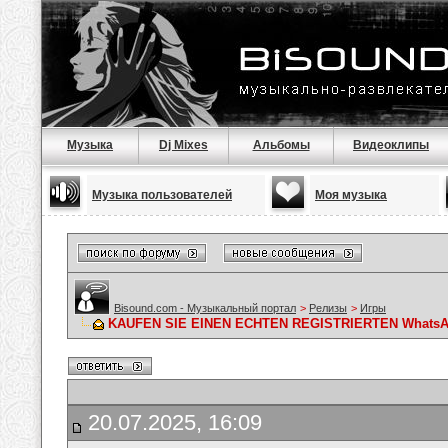
Музыка
Dj Mixes
Альбомы
Видеоклипы
Музыка пользователей
Моя музыка
Bisound.com - Музыкальный портал
>
Релизы
>
Игры
KAUFEN SIE EINEN ECHTEN REGISTRIERTEN WhatsApp
20.07.2025, 16:09