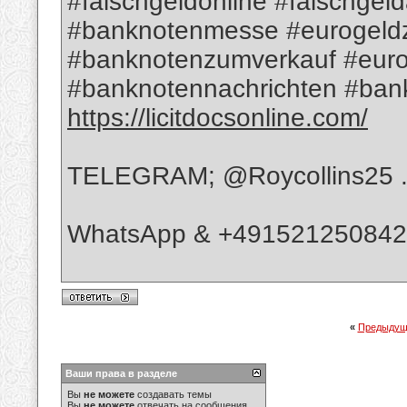
#falschgeldonline #falschgel
#banknotenmesse #eurogeld
#banknotenzumverkauf #euro
#banknotennachrichten #bank
https://licitdocsonline.com/
TELEGRAM; @Roycollins25 
WhatsApp & +49152125084
«
Предыдущ
Ваши права в разделе
Вы
не можете
создавать темы
Вы
не можете
отвечать на сообщения