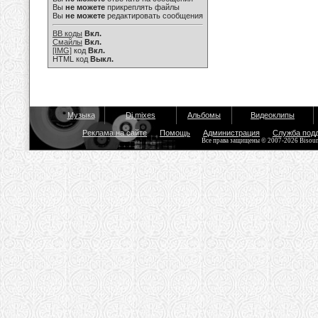
Вы
не можете
прикреплять файлы
Вы
не можете
редактировать сообщения
BB коды
Вкл.
Смайлы
Вкл.
[IMG]
код
Вкл.
HTML код
Выкл.
Музыка
Dj mixes
Альбомы
Видеоклипы
Реклама на сайте
Помощь
Администрация
Служба под
Все права защищены © 2007-2026 Bisou