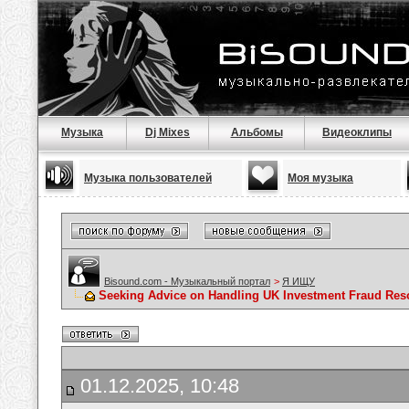
Музыка
Dj Mixes
Альбомы
Видеоклипы
Музыка пользователей
Моя музыка
Bisound.com - Музыкальный портал
>
Я ИЩУ
Seeking Advice on Handling UK Investment Fraud Resol
01.12.2025, 10:48