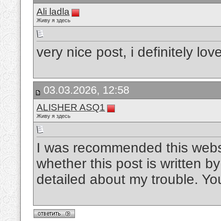
Ali ladla
Живу я здесь
very nice post, i definitely love
03.03.2026, 12:58
ALISHER ASQ1
Живу я здесь
I was recommended this websi
whether this post is written 
detailed about my trouble. Yo