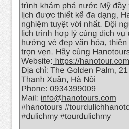
trình khám phá nước Mỹ đầy th
lịch được thiết kế đa dạng, H
nghiệm tuyệt vời nhất. Đội n
lịch trình hợp lý cùng dịch v
hưởng vẻ đẹp văn hóa, thiên
trọn vẹn. Hãy cùng Hanotour
Website:
https://hanotour.com
Địa chỉ: The Golden Palm, 2
Thanh Xuân, Hà Nội
Phone: 0934399009
Mail:
info@hanotours.com
#hanotours #tourdulichhanot
#dulichmy #tourdulichmy