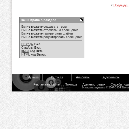
«
Предыдущ
Ваши права в разделе
Вы
не можете
создавать темы
Вы
не можете
отвечать на сообщения
Вы
не можете
прикреплять файлы
Вы
не можете
редактировать сообщения
BB коды
Вкл.
Смайлы
Вкл.
[IMG]
код
Вкл.
HTML код
Выкл.
Музыка
Dj mixes
Альбомы
Видеоклипы
Реклама на сайте
Помощь
Администрация
Служба под
Все права защищены © 2007-2026 Bisou