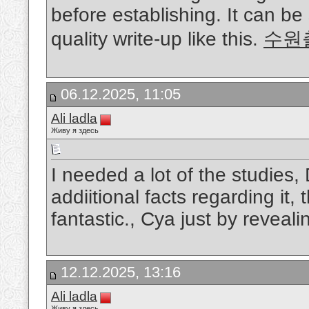
before establishing. It can be
quality write-up like this.
수원
06.12.2025, 11:05
Ali ladla
Живу я здесь
I needed a lot of the studies, 
addiitional facts regarding it,
fantastic., Cya just by reveali
12.12.2025, 13:16
Ali ladla
Живу я здесь