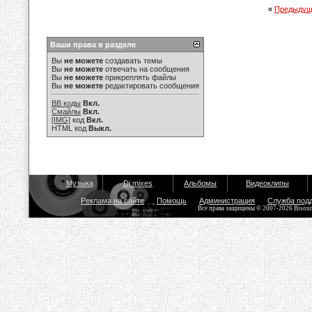
«
Предыдущ
Ваши права в разделе
Вы
не можете
создавать темы
Вы
не можете
отвечать на сообщения
Вы
не можете
прикреплять файлы
Вы
не можете
редактировать сообщения
BB коды
Вкл.
Смайлы
Вкл.
[IMG]
код
Вкл.
HTML код
Выкл.
Музыка
Dj mixes
Альбомы
Видеоклипы
Реклама на сайте
Помощь
Администрация
Служба под
Все права защищены © 2007-2026 Bisou