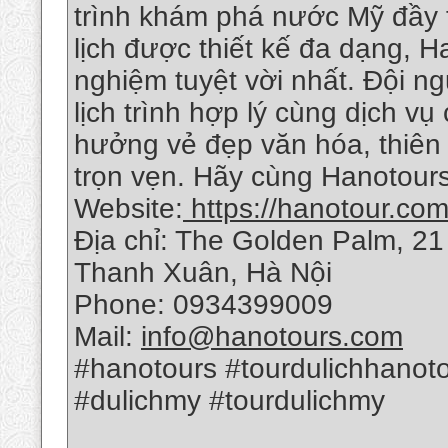
trình khám phá nước Mỹ đầy th
lịch được thiết kế đa dạng, H
nghiệm tuyệt vời nhất. Đội n
lịch trình hợp lý cùng dịch v
hưởng vẻ đẹp văn hóa, thiên
trọn vẹn. Hãy cùng Hanotour
Website:
https://hanotour.com
Địa chỉ: The Golden Palm, 2
Thanh Xuân, Hà Nội
Phone: 0934399009
Mail:
info@hanotours.com
#hanotours #tourdulichhanot
#dulichmy #tourdulichmy