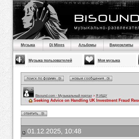
Музыка
Dj Mixes
Альбомы
Видеоклипы
Музыка пользователей
Моя музыка
Bisound.com - Музыкальный портал
>
Я ИЩУ
Seeking Advice on Handling UK Investment Fraud Resol
01.12.2025, 10:48