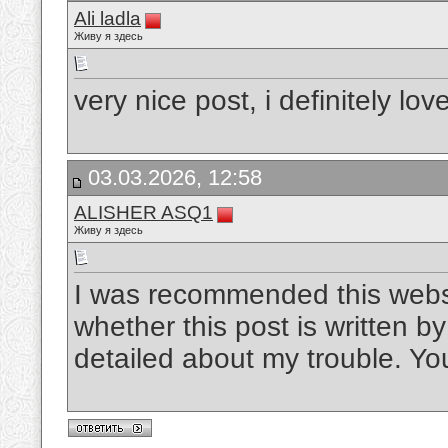
Ali ladla
Живу я здесь
very nice post, i definitely love
03.03.2026, 12:58
ALISHER ASQ1
Живу я здесь
I was recommended this websi
whether this post is written 
detailed about my trouble. Yo