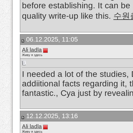
before establishing. It can be
quality write-up like this.
수원
06.12.2025, 11:05
Ali ladla
Живу я здесь
I needed a lot of the studies, 
addiitional facts regarding it,
fantastic., Cya just by reveali
12.12.2025, 13:16
Ali ladla
Живу я здесь