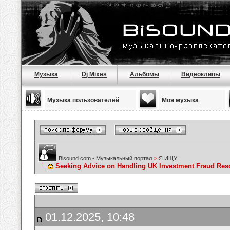
Музыка
Dj Mixes
Альбомы
Видеоклипы
Музыка пользователей
Моя музыка
Bisound.com - Музыкальный портал
>
Я ИЩУ
Seeking Advice on Handling UK Investment Fraud Resol
01.12.2025, 10:48