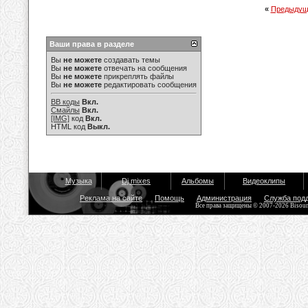
«
Предыдущ
Ваши права в разделе
Вы
не можете
создавать темы
Вы
не можете
отвечать на сообщения
Вы
не можете
прикреплять файлы
Вы
не можете
редактировать сообщения
BB коды
Вкл.
Смайлы
Вкл.
[IMG]
код
Вкл.
HTML код
Выкл.
Музыка
Dj mixes
Альбомы
Видеоклипы
Реклама на сайте
Помощь
Администрация
Служба под
Все права защищены © 2007-2026 Bisou