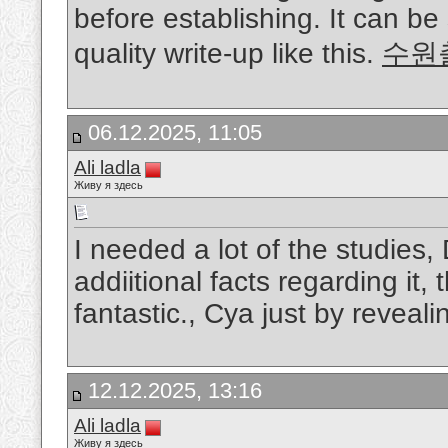
before establishing. It can be
quality write-up like this.
수원
06.12.2025, 11:05
Ali ladla
Живу я здесь
I needed a lot of the studies, 
addiitional facts regarding it,
fantastic., Cya just by reveali
12.12.2025, 13:16
Ali ladla
Живу я здесь