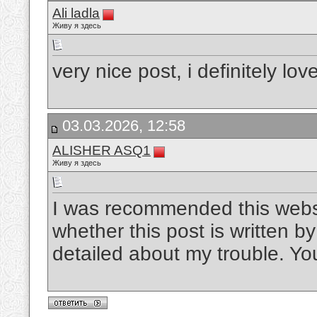
Ali ladla
Живу я здесь
very nice post, i definitely love
03.03.2026, 12:58
ALISHER ASQ1
Живу я здесь
I was recommended this websi
whether this post is written 
detailed about my trouble. Yo