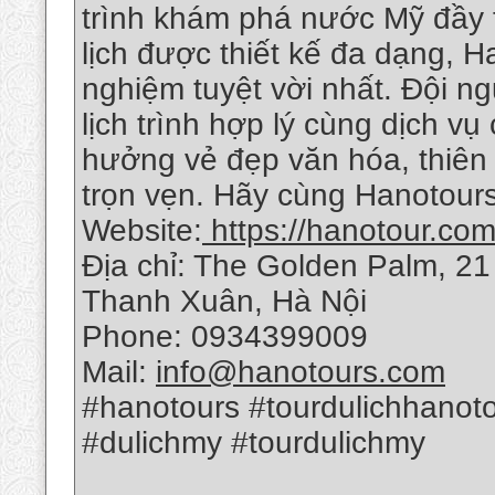
trình khám phá nước Mỹ đầy th
lịch được thiết kế đa dạng, H
nghiệm tuyệt vời nhất. Đội n
lịch trình hợp lý cùng dịch v
hưởng vẻ đẹp văn hóa, thiên
trọn vẹn. Hãy cùng Hanotour
Website:
https://hanotour.com
Địa chỉ: The Golden Palm, 2
Thanh Xuân, Hà Nội
Phone: 0934399009
Mail:
info@hanotours.com
#hanotours #tourdulichhanot
#dulichmy #tourdulichmy