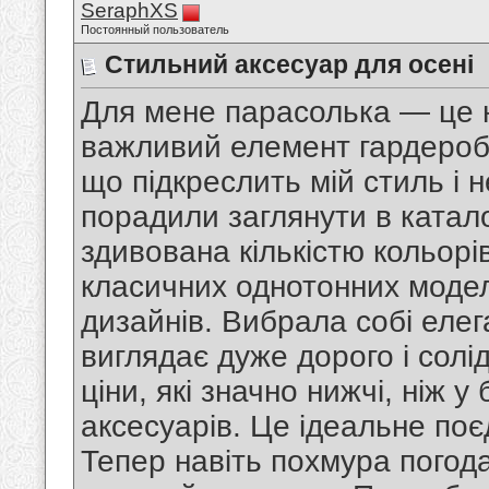
SeraphXS
Постоянный пользователь
Стильний аксесуар для осені
Для мене парасолька — це не
важливий елемент гардероб
що підкреслить мій стиль і 
порадили заглянути в катал
здивована кількістю кольорів
класичних однотонних модел
дизайнів. Вибрала собі елег
виглядає дуже дорого і солі
ціни, які значно нижчі, ніж 
аксесуарів. Це ідеальне поє
Тепер навіть похмура погода