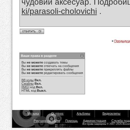
чудовий аксесуар. Подробиц
ki/parasoli-cholovichi
.
«
Предыдущ
Ваши права в разделе
Вы
не можете
создавать темы
Вы
не можете
отвечать на сообщения
Вы
не можете
прикреплять файлы
Вы
не можете
редактировать сообщения
BB коды
Вкл.
Смайлы
Вкл.
[IMG]
код
Вкл.
HTML код
Выкл.
Музыка
Dj mixes
Альбомы
Видеоклипы
Реклама на сайте
Помощь
Администрация
Служба под
Все права защищены © 2007-2026 Bisou