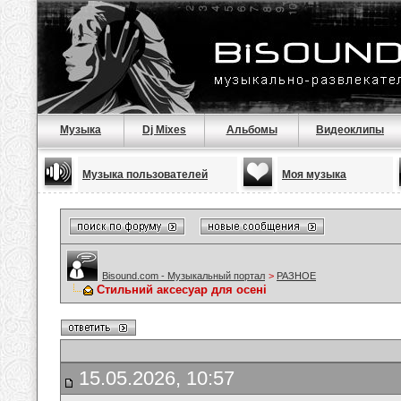
Музыка
Dj Mixes
Альбомы
Видеоклипы
Музыка пользователей
Моя музыка
Bisound.com - Музыкальный портал
>
РАЗНОЕ
Стильний аксесуар для осені
15.05.2026, 10:57