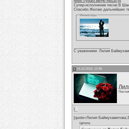
https://youtu.be/Hc-hjd1aTj4
Супер-исполнение песни В Шаи
Спасибо.Желаю дальнейших тв
Миниатюры
__________________
С уважением: Лилия Баймухам
14.10.2016, 13:36
Лил
Постоя
[quote=Лилия Баймухаметова;3
Цитата: