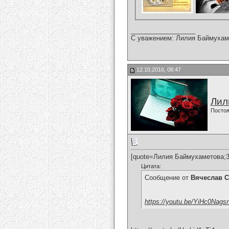
__________________
С уважением: Лилия Баймухам
12.10.2016, 08:47
Лил
Постоя
[quote=Лилия Баймухаметова;3
Цитата:
Сообщение от
Вячеслав С
https://youtu.be/YiHc0Nags