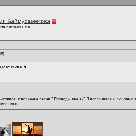
ия Баймухаметова
нный пользователь
85]
мухаметова
нтливое исполнение песни " Проводы любви" Я восприняла с любовью в
получилось!