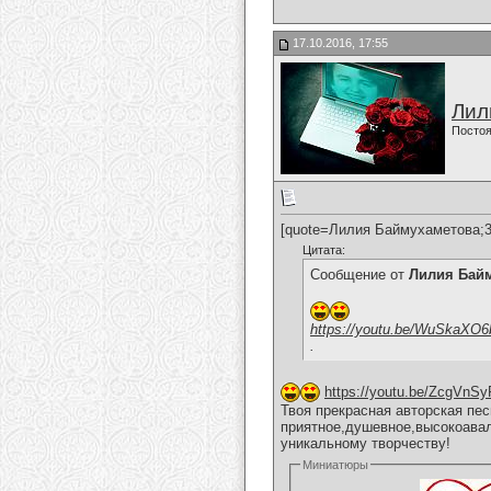
17.10.2016, 17:55
Лил
Постоя
[quote=Лилия Баймухаметова;3
Цитата:
Сообщение от
Лилия Бай
https://youtu.be/WuSkaXO
.
https://youtu.be/ZcgVnS
Твоя прекрасная авторская пес
приятное,душевное,высокоава
уникальному творчеству!
Миниатюры