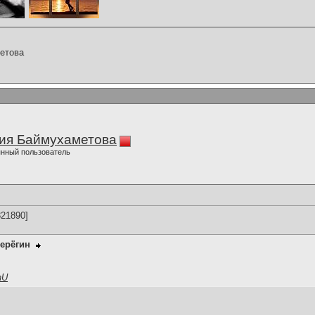
етова
ия Баймухаметова
нный пользователь
21890]
ерёгин
nU