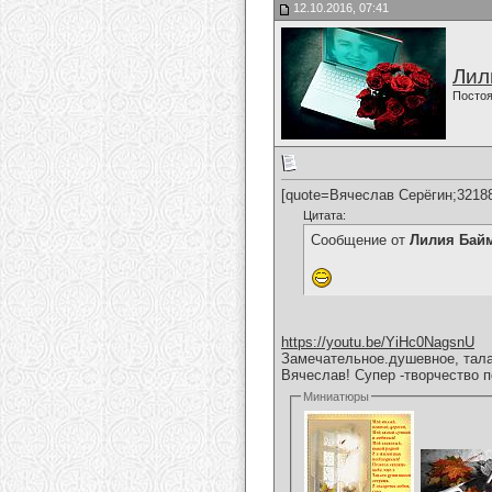
12.10.2016, 07:41
Лил
Постоя
[quote=Вячеслав Серёгин;3218
Цитата:
Сообщение от
Лилия Бай
https://youtu.be/YiHc0NagsnU
Замечательное.душевное, тала
Вячеслав! Супер -творчество 
Миниатюры