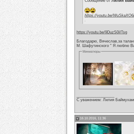
Сообщение от
Лилия Бай
https://youtu.be/WuSkaXO
.
https://youtu.be/9DuzS0iITsg
Благодарю, Вячеслав,за талан
М. Шафутинского " Я люблю Ва
Миниатюры
__________________
С уважением: Лилия Баймухам
16.10.2016, 11:36