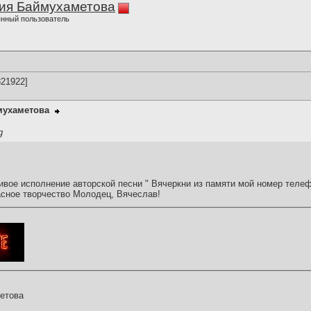
ия Баймухаметова
нный пользователь
21922]
мухаметова
g
ивое исполнение авторской песни " Вячеркни из памяти мой номер теле
сное творчество Молодец, Вячеслав!
етова