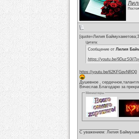
Лил
Постоя
[quote=Лилия Баймухаметова;3
Цитата:
Сообщение от
Лилия Бай
https://youtu.be/9DuzS0iITs
https://youtu.be/62KFGpvNRQ0
Душевное , сердечное,талантл
Вячеслав.Благодарю за прекра
Миниатюры
__________________
С уважением: Лилия Баймухам