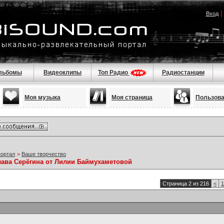
Вход
льбомы
Видеоклипы
Топ Радио
Радиостанции
Моя музыка
Моя страница
Пользов
портал
>
Ваше творчество
лава Серёгина от Лилии Баймухаметовой
Страница 2 из 216
<
1