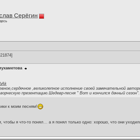
слав Серёгин
десь
21874]
мухаметова
6bAk
евное,сердечное ,великолепное исполнение своей замечательной автор
ворческую презентацию.Шедевр-песня " Вот и кончился дачный сезон".
ики к моим песням!
и, чтобы я что-то понял… а я понял только одно: хорошо, что они уходил