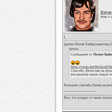
Вяче
Живу я з
[quote=Лилия Баймухаметова;3
Цитата:
Сообщение от
Лилия Бай
https://youtu.be/WuSkaXO
Спасибо, Вячеслав,за душ
восприняла твою новую т
Большое спасибо,Лилия,за рол
__________________
___________________________
Все, кто уходил от меня хотел