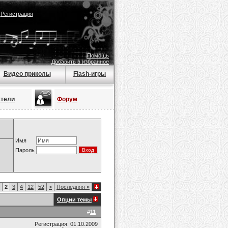
|
Регистрация
Помощь
Добавить в избранное
Видео приколы
Flash-игры
атели
Форум
Имя
Пароль
2
3
4
12
52
>
Последняя
»
Опции темы
#
11
Регистрация: 01.10.2009