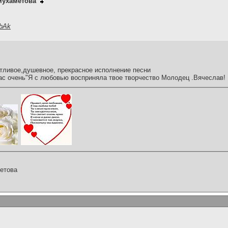
мухаметова
6bAk
тливое,душевное, прекрасное исполнение песни
с очень"Я с любовью восприняла твое творчество Молодец .Вячеслав!
етова