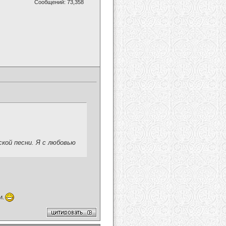
Сообщений: 73,358
ской песни. Я с любовью
и.