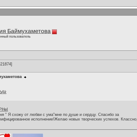
ия Баймухаметова
нный пользователь
21874]
мухаметова
6bAk
yPHeI
ня " Я схожу от любви с ума"мне по душе и сердцу. Спасибо за
лифицированное исполнение!Желаю новых творческих успехов. Классно,