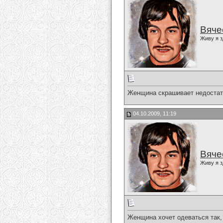
Вяче
Живу я з
Женщина скрашивает недостатк
04.10.2009, 11:19
Вяче
Живу я з
Женщина хочет одеваться так, к