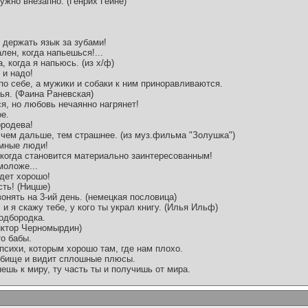
ужно внезапно. (Генрих Гейне)
 держать язык за зубами!
ален, когда напьешься!...
 когда я напьюсь. (из х/ф)
 и надо!
по себе, а мужики и собаки к ним приноравливаются.
ья. (Фаина Раневская)
ся, но любовь нечаянно нагрянет!
ое.
ородева!
и чем дальше, тем страшнее. (из муз.фильма "Золушка")
умные люди!
 когда становится материально заинтересованным!
моложе...
удет хорошо!
сть! (Ницше)
 вонять на 3-ий день. (немецкая пословица)
 и я скажу тебе, у кого ты украл книгу. (Илья Ильф)
одбородка.
иктор Черномырдин)
о бабы.
 психи, которым хорошо там, где нам плохо.
дбище и видит сплошные плюсы.
нешь к миру, ту часть ты и получишь от мира.