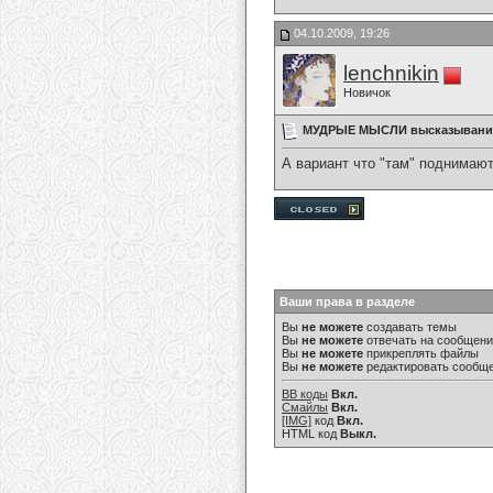
04.10.2009, 19:26
lenchnikin
Новичок
МУДРЫЕ МЫСЛИ высказывани
А вариант что "там" поднимают
Ваши права в разделе
Вы
не можете
создавать темы
Вы
не можете
отвечать на сообщен
Вы
не можете
прикреплять файлы
Вы
не можете
редактировать сообщ
BB коды
Вкл.
Смайлы
Вкл.
[IMG]
код
Вкл.
HTML код
Выкл.