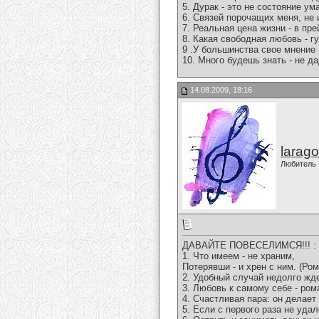
5. Дурак - это не состояние ум
6. Связей порочащих меня, не 
7. Реальная цена жизни - в пр
8. Какая свободная любовь - г
9 .У большинства свое мнение 
10. Много будешь знать - не д
14.08.2009, 18:16
larago
Любитель
ДАВАЙТЕ ПОВЕСЕЛИМСЯ!!! :
1. Что имеем - не храним,
Потерявши - и хрен с ним. (Ро
2. Удобный случай недолго жде
3. Любовь к самому себе - ро
4. Счастливая пара: он делает 
5. Если с первого раза не уда