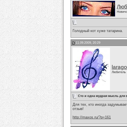
Люб
Нович
Голодный кот хуже татарина.
11.09.2009, 20:29
larago
Любитель
Сто и одна мудрая мысль для 
Для тех, кто иногда задумыва
отзыв!
http://maxos.ru/?p=161