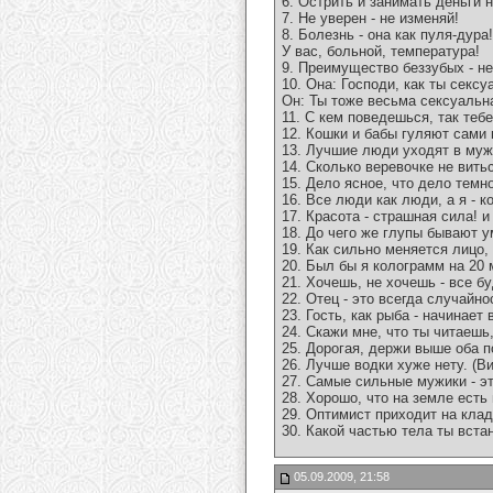
6. Острить и занимать деньги н
7. Не уверен - не изменяй!
8. Болезнь - она как пуля-дура!
У вас, больной, температура!
9. Преимущество беззубых - не
10. Она: Господи, как ты сексу
Он: Ты тоже весьма сексуальна,
11. С кем поведешься, так тебе
12. Кошки и бабы гуляют сами 
13. Лучшие люди уходят в муж
14. Сколько веревочке не вить
15. Дело ясное, что дело темн
16. Все люди как люди, а я - к
17. Красота - страшная сила! 
18. До чего же глупы бывают 
19. Как сильно меняется лицо,
20. Был бы я колограмм на 20 
21. Хочешь, не хочешь - все б
22. Отец - это всегда случайно
23. Гость, как рыба - начинает
24. Скажи мне, что ты читаешь,
25. Дорогая, держи выше оба п
26. Лучше водки хуже нету. (В
27. Самые сильные мужики - эт
28. Хорошо, что на земле есть
29. Оптимист приходит на кла
30. Какой частью тела ты вста
05.09.2009, 21:58