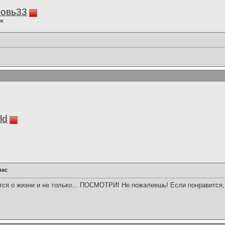
овь33
ок
ld
вас
ется о жизни и не только... ПОСМОТРИ! Не пожалеешь! Если понравится,