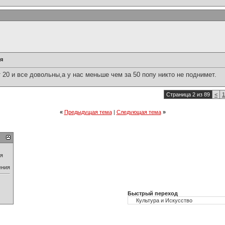
я
 20 и все довольны,а у нас меньше чем за 50 попу никто не поднимет.
Страница 2 из 89
<
1
«
Предыдущая тема
|
Следующая тема
»
ия
ения
Быстрый переход