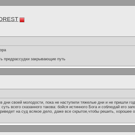
FOREST
бора
ть предрассудки закрывающие путь
в дни своей молодости, пока не наступили тяжелые дни и не пришли го
ак, суть всего сказанного такова: бойся истинного Бога и соблюдай его зап
риведет на суд всякое дело, даже все скрытое,чтобы решить, хорошее о