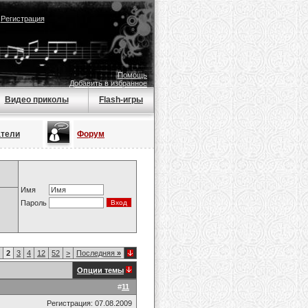
|
Регистрация
Помощь
Добавить в избранное
Видео приколы
Flash-игры
атели
Форум
Имя
Пароль
2
3
4
12
52
>
Последняя
»
Опции темы
#
11
Регистрация: 07.08.2009