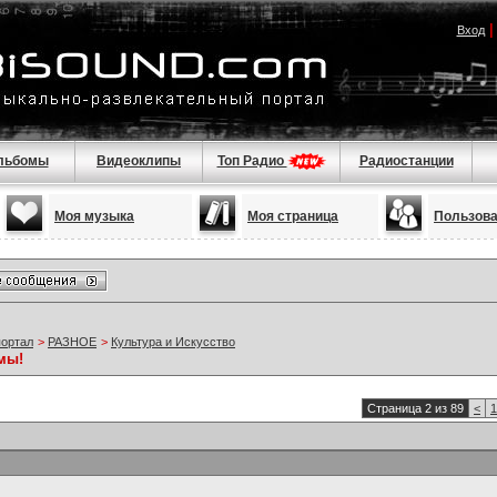
Вход
льбомы
Видеоклипы
Топ Радио
Радиостанции
Моя музыка
Моя страница
Пользов
портал
>
РАЗНОЕ
>
Культура и Искусство
мы!
Страница 2 из 89
<
1