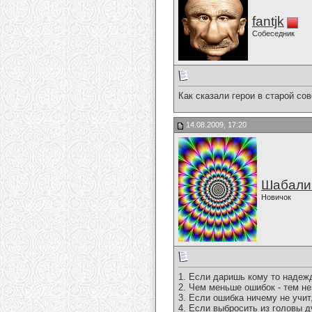
fantjk
Собеседник
Как сказали герои в старой со
14.08.2009, 17:20
Шабали
Новичок
1. Если даришь кому то надеж
2. Чем меньше ошибок - тем не
3. Если ошибка ничему не учит
4. Если выбросить из головы д