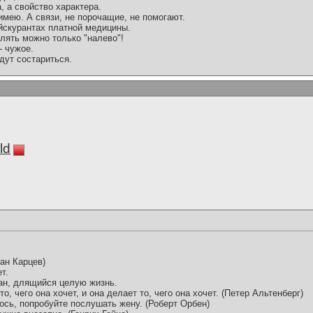
а, а свойство характера.
имею. А связи, не порочащие, не помогают.
ейскурантах платной медицины.
улять можно только "налево"!
- чужое.
адут состариться.
ld
ман Карцев)
т.
ман, длящийся целую жизнь.
то, чего она хочет, и она делает то, чего она хочет. (Петер Альтенберг)
лось, попробуйте послушать жену. (Роберт Орбен)