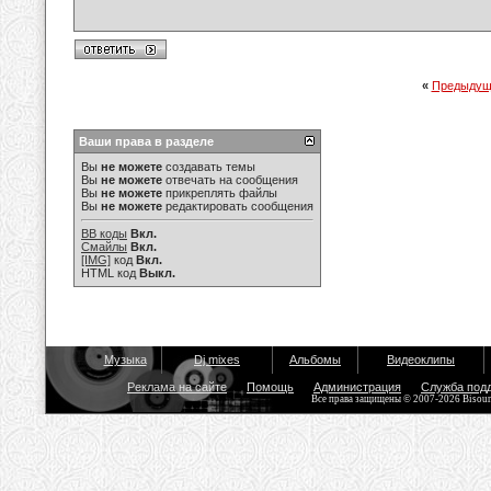
«
Предыдущ
Ваши права в разделе
Вы
не можете
создавать темы
Вы
не можете
отвечать на сообщения
Вы
не можете
прикреплять файлы
Вы
не можете
редактировать сообщения
BB коды
Вкл.
Смайлы
Вкл.
[IMG]
код
Вкл.
HTML код
Выкл.
Музыка
Dj mixes
Альбомы
Видеоклипы
Реклама на сайте
Помощь
Администрация
Служба под
Все права защищены © 2007-2026 Bisou