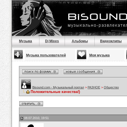
Музыка
Dj Mixes
Альбомы
Видеоклипы
Музыка пользователей
Моя музыка
Bisound.com - Музыкальный портал
>
РАЗНОЕ
>
Общество
Положительные качества!)
08.07.2010, 19:51