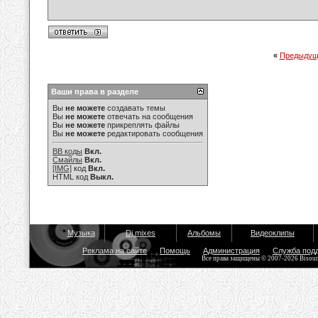
«
Предыдущ
Ваши права в разделе
Вы
не можете
создавать темы
Вы
не можете
отвечать на сообщения
Вы
не можете
прикреплять файлы
Вы
не можете
редактировать сообщения
BB коды
Вкл.
Смайлы
Вкл.
[IMG]
код
Вкл.
HTML код
Выкл.
Музыка
Dj mixes
Альбомы
Видеоклипы
Реклама на сайте
Помощь
Администрация
Служба под
Все права защищены © 2007-2026 Bisou