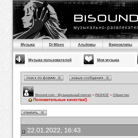
Музыка
Dj Mixes
Альбомы
Видеоклипы
Музыка пользователей
Моя музыка
Bisound.com - Музыкальный портал
>
РАЗНОЕ
>
Общество
Положительные качества!)
22.01.2022, 16:43