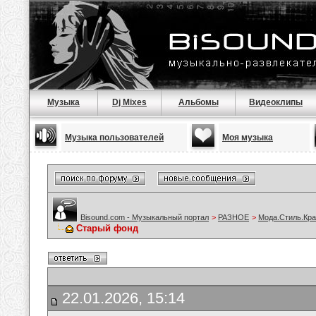
Музыка
Dj Mixes
Альбомы
Видеоклипы
Музыка пользователей
Моя музыка
Bisound.com - Музыкальный портал
>
РАЗНОЕ
>
Мода.Стиль.Кра
Старый фонд
22.01.2026, 15:14