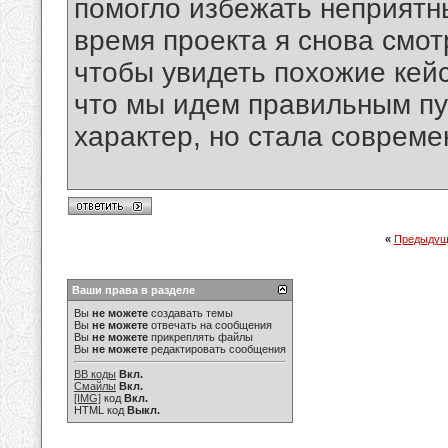
помогло избежать неприятн
время проекта я снова смо
чтобы увидеть похожие кей
что мы идем правильным пу
характер, но стала совреме
«
Предыдущ
Ваши права в разделе
Вы
не можете
создавать темы
Вы
не можете
отвечать на сообщения
Вы
не можете
прикреплять файлы
Вы
не можете
редактировать сообщения
BB коды
Вкл.
Смайлы
Вкл.
[IMG]
код
Вкл.
HTML код
Выкл.