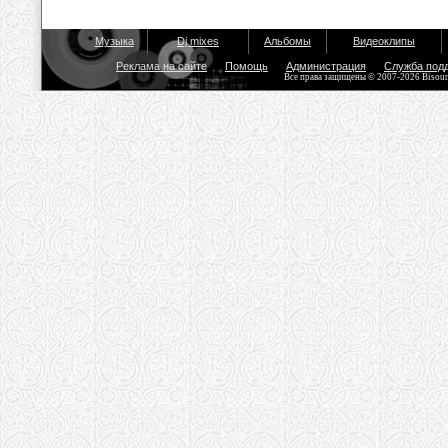
Музыка
Dj mixes
Альбомы
Видеоклипы
Реклама на сайте
Помощь
Администрация
Служба под
Все права защищены © 2007-2026 Bisou