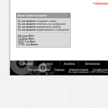
«
Предыдущ
Ваши права в разделе
Вы
не можете
создавать темы
Вы
не можете
отвечать на сообщения
Вы
не можете
прикреплять файлы
Вы
не можете
редактировать сообщения
BB коды
Вкл.
Смайлы
Вкл.
[IMG]
код
Вкл.
HTML код
Выкл.
Музыка
Dj mixes
Альбомы
Видеоклипы
Реклама на сайте
Помощь
Администрация
Служба под
Все права защищены © 2007-2026 Bisou