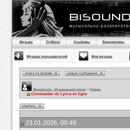
Музыка
Dj Mixes
Альбомы
Видеоклипы
Музыка пользователей
Моя музыка
Bisound.com - Музыкальный портал
>
Релизы
Commander du Lyrica en ligne
23.01.2026, 00:49