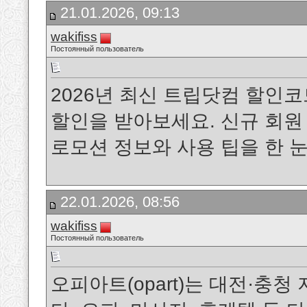
21.01.2026, 09:13
wakifiss
Постоянный пользователь
2026년 최신 트립닷컴 할인코
할인을 받아보세요. 신규 회원 
로모션 정보와 사용 팁을 한 
22.01.2026, 08:56
wakifiss
Постоянный пользователь
오피아트(opart)는 대전·충