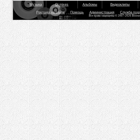
Музыка
Dj mixes
Альбомы
Видеоклипы
Реклама на сайте
Помощь
Администрация
Служба под
Все права защищены © 2007-2026 Bisou