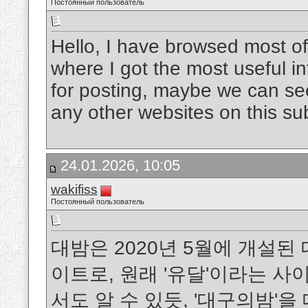
Постоянный пользователь
Hello, I have browsed most of
where I got the most useful i
for posting, maybe we can se
any other websites on this su
24.01.2026, 10:05
wakifiss
Постоянный пользователь
대밤은 2020년 5월에 개설된
이트로, 원래 '유달'이라는 
서도 알 수 있듯, '대구의밤'을