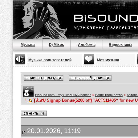
Музыка
Dj Mixes
Альбомы
Видеоклипы
Музыка пользователей
Моя музыка
Bisound.com - Музыкальный портал
>
Ваше творчество
>
Авторс
ŢℰℳU Signup Bonus{$200 off} ''ACT911495^ for new U
20.01.2026, 11:19