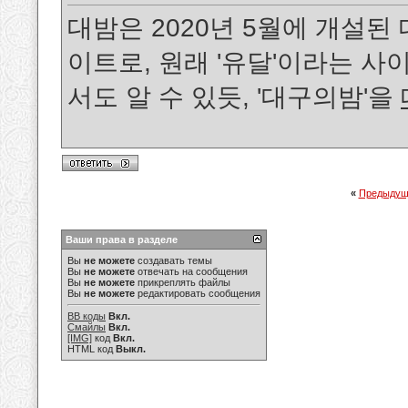
대밤은 2020년 5월에 개설된
이트로, 원래 '유달'이라는 
서도 알 수 있듯, '대구의밤'을
«
Предыдущ
Ваши права в разделе
Вы
не можете
создавать темы
Вы
не можете
отвечать на сообщения
Вы
не можете
прикреплять файлы
Вы
не можете
редактировать сообщения
BB коды
Вкл.
Смайлы
Вкл.
[IMG]
код
Вкл.
HTML код
Выкл.