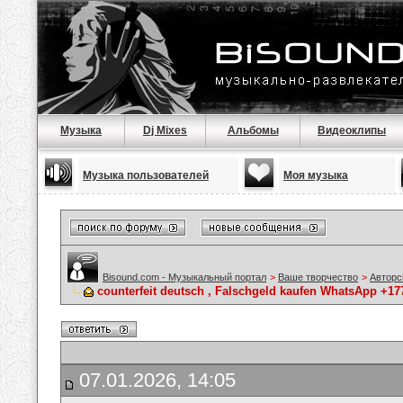
Музыка
Dj Mixes
Альбомы
Видеоклипы
Музыка пользователей
Моя музыка
Bisound.com - Музыкальный портал
>
Ваше творчество
>
Авторс
counterfeit deutsch , Falschgeld kaufen WhatsApp +1
07.01.2026, 14:05