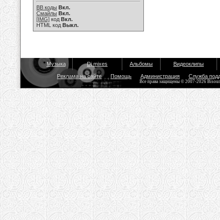
BB коды
Вкл.
Смайлы
Вкл.
[IMG]
код
Вкл.
HTML код
Выкл.
Музыка
Dj mixes
Альбомы
Видеоклипы
Реклама на сайте
Помощь
Администрация
Служба под
Все права защищены © 2007-2026 Bisou