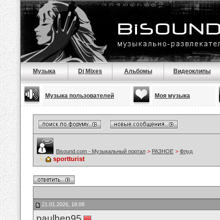
Музыка
Dj Mixes
Альбомы
Видеоклипы
Музыка пользователей
Моя музыка
Bisound.com - Музыкальный портал
>
РАЗНОЕ
>
Флуд
sportturist
21.01.2026, 18:08
paulhen95