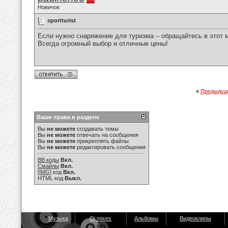
Новичок
sportturist
Если нужно снаряжение для туризма – обращайтесь в этот 
Всегда огромный выбор и отличные цены!
«
Предыдущ
Ваши права в разделе
Вы
не можете
создавать темы
Вы
не можете
отвечать на сообщения
Вы
не можете
прикреплять файлы
Вы
не можете
редактировать сообщения
BB коды
Вкл.
Смайлы
Вкл.
[IMG]
код
Вкл.
HTML код
Выкл.
Музыка
Dj mixes
Альбомы
Видеоклипы