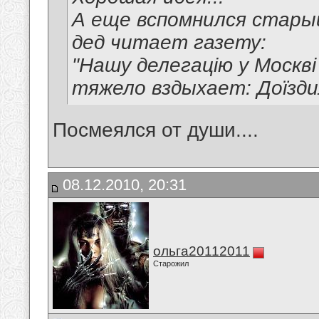
А еще вспомнился стары
дед читает газету:
"Нашу делегацію у Москві 
тяжело вздыхает: Доїздили
Посмеялся от души....
08.12.2010, 20:31
ольга20112011
Старожил