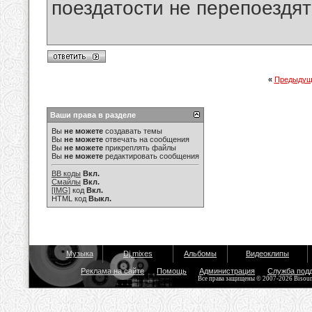
поездатости не перепоездят
«
Предыдущ
Ваши права в разделе
Вы
не можете
создавать темы
Вы
не можете
отвечать на сообщения
Вы
не можете
прикреплять файлы
Вы
не можете
редактировать сообщения
BB коды
Вкл.
Смайлы
Вкл.
[IMG]
код
Вкл.
HTML код
Выкл.
Музыка
Dj mixes
Альбомы
Видеоклипы
Реклама на сайте
Помощь
Администрация
Служба под
Все права защищены © 2007-2026 Bisou