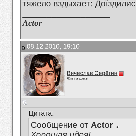
тяжело вздыхает: Доїздились!
__________________
Actor
08.12.2010, 19:10
Вячеслав Серёгин
Живу я здесь
Цитата:
Сообщение от
Actor
Хорошая идея!..