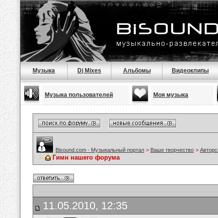
Музыка
Dj Mixes
Альбомы
Видеоклипы
Музыка пользователей
Моя музыка
Bisound.com - Музыкальный портал
>
Ваше творчество
>
Авторс
Гимн нашего форума
11.05.2010, 12:35