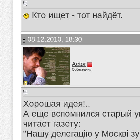
Кто ищет - тот найдёт.
08.12.2010, 18:30
Actor
Собеседник
Хорошая идея!..
А еще вспомнился старый у
читает газету:
"Нашу делегацію у Москві зус