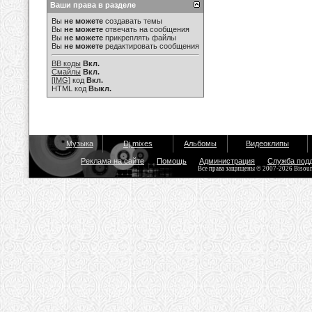
Ваши права в разделе
Вы
не можете
создавать темы
Вы
не можете
отвечать на сообщения
Вы
не можете
прикреплять файлы
Вы
не можете
редактировать сообщения
BB коды
Вкл.
Смайлы
Вкл.
[IMG]
код
Вкл.
HTML код
Выкл.
Музыка
Dj mixes
Альбомы
Видеоклипы
Реклама на сайте
Помощь
Администрация
Служба под
Все права защищены © 2007-2026 Bisou