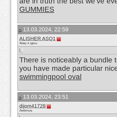
are in truth the best we’ve ev
GUMMIES
13.03.2024, 22:59
ALISHER ASQ1
Живу я здесь
There is noticeably a bundle 
you have made particular nice 
swimmingpool oval
13.03.2024, 23:51
dijom41728
Любитель