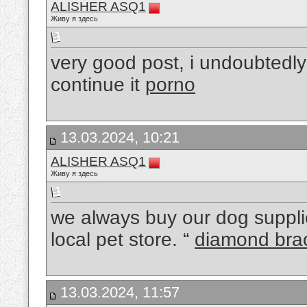
ALISHER ASQ1
Живу я здесь
very good post, i undoubtedly r
continue it
porno
13.03.2024, 10:21
ALISHER ASQ1
Живу я здесь
we always buy our dog suppli
local pet store. “
diamond brac
13.03.2024, 11:57