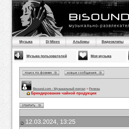
Музыка
Dj Mixes
Альбомы
Видеоклипы
Музыка пользователей
Моя музыка
Bisound.com - Музыкальный портал
>
Релизы
Брендирование чайной продукции
12.03.2024, 13:25