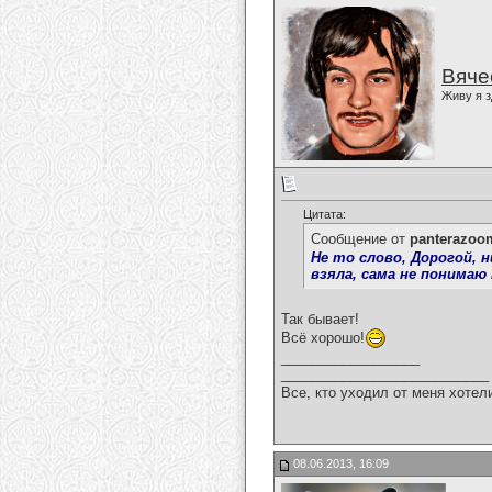
Вяче
Живу я з
Цитата:
Сообщение от
panterazoo
Не то слово, Дорогой, н
взяла, сама не понимаю п
Так бывает!
Всё хорошо!
__________________
___________________________
Все, кто уходил от меня хотел
08.06.2013, 16:09