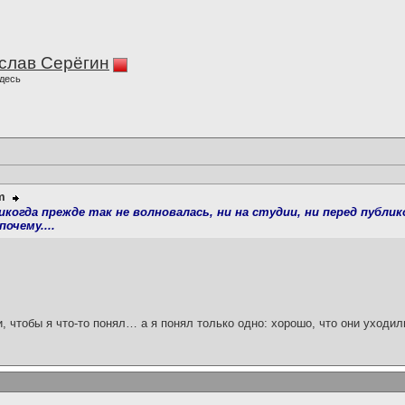
слав Серёгин
десь
m
икогда прежде так не волновалась, ни на студии, ни перед публи
очему....
и, чтобы я что-то понял… а я понял только одно: хорошо, что они уходил