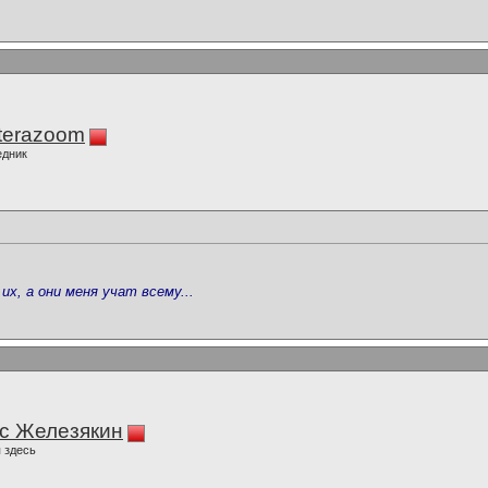
terazoom
едник
их, а они меня учат всему...
с Железякин
 здесь