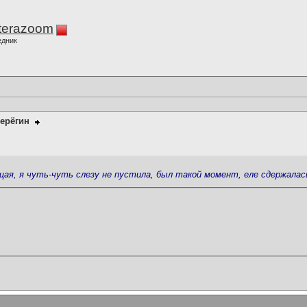
terazoom
едник
ерёгин
щая, я чуть-чуть слезу не пустила, был такой момент, еле сдержалась