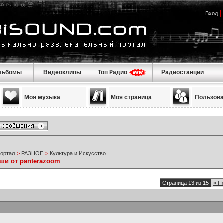
Вход
льбомы
Видеоклипы
Топ Радио
Радиостанции
Моя музыка
Моя страница
Пользов
портал
>
РАЗНОЕ
>
Культура и Искусство
ши от panterazoom
Страница 13 из 15
«
Пе