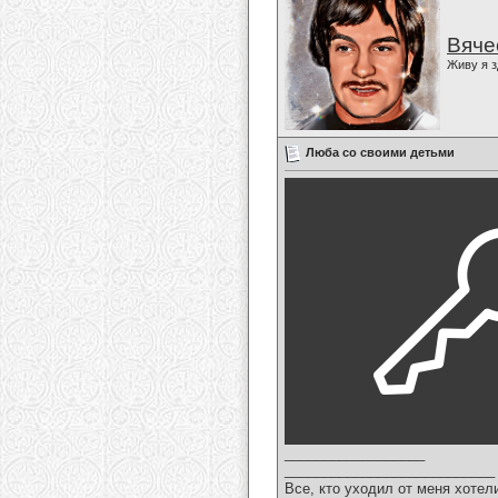
Вяче
Живу я з
Люба со своими детьми
__________________
___________________________
Все, кто уходил от меня хотел