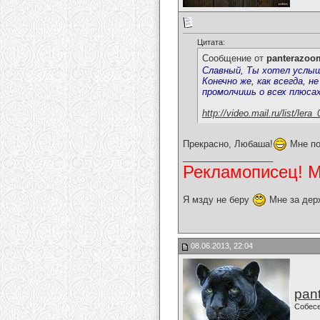
Цитата:
Сообщение от
panterazoo
Славный, Ты хотел услыш
Конечно же, как всегда, н
промолчишь о всех плюсах 
http://video.mail.ru/list/le
Прекрасно, Любаша!
Мне по
__________________
Рекламописец! Мо
Я мзду не беру
Мне за дер
08.06.2013, 22:04
pan
Собес