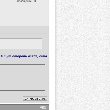
Сообщений: 903
..А тут оторопь взяла, сама
#
122