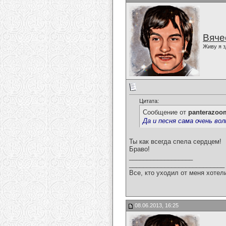
Вяче
Живу я з
Цитата:
Сообщение от
panterazoo
Да и песня сама очень во
Ты как всегда спела сердцем!
Браво!
__________________
___________________________
Все, кто уходил от меня хотел
08.06.2013, 16:25