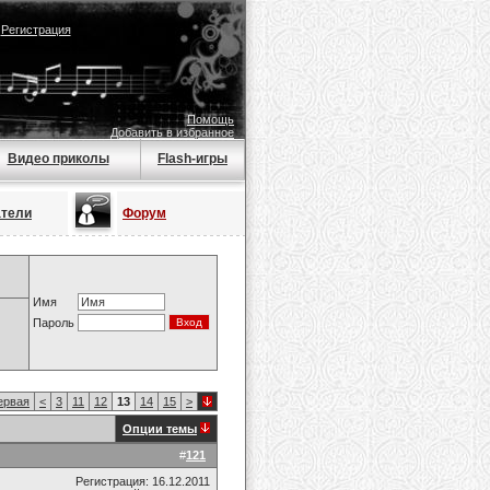
|
Регистрация
Помощь
Добавить в избранное
Видео приколы
Flash-игры
атели
Форум
Имя
Пароль
рвая
<
3
11
12
13
14
15
>
Опции темы
#
121
Регистрация: 16.12.2011