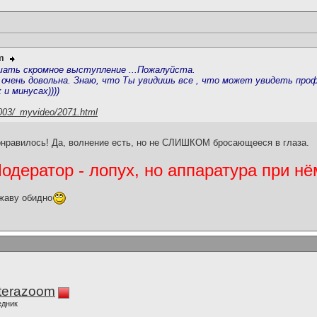
m
ать скромное выступление ...Пожалуйста.
е очень довольна. Знаю, что Ты увидишь все , что может увидеть проф
и минусах))))
ra_003/_myvideo/2071.html
нравилось! Да, волнение есть, но не СЛИШКОМ бросающееся в глаза.
дератор - лопух, но аппаратура при нё
жаву обидно
terazoom
едник