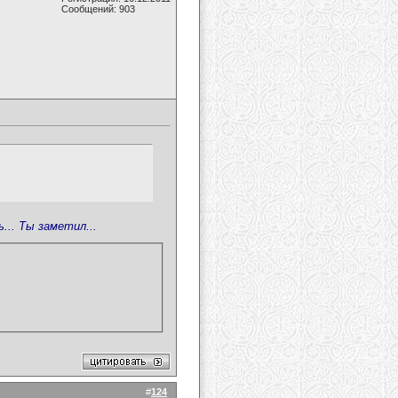
Сообщений: 903
... Ты заметил...
#
124