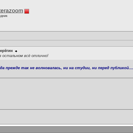
terazoom
едник
ерёгин
в остальном всё отлично!
да прежде так не волновалась, ни на студии, ни перед публикой..