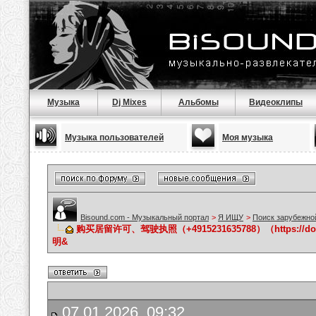
Музыка
Dj Mixes
Альбомы
Видеоклипы
Музыка пользователей
Моя музыка
Bisound.com - Музыкальный портал
>
Я ИЩУ
>
Поиск зарубежно
购买居留许可、驾驶执照（+4915231635788）（https://
明&
07.01.2026, 09:32