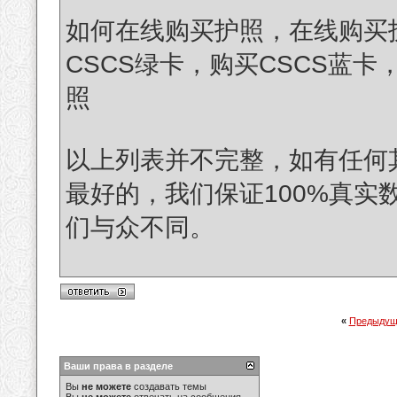
如何在线购买护照，在线购买
CSCS绿卡，购买CSCS蓝卡
照
以上列表并不完整，如有任何
最好的，我们保证100%真实
们与众不同。
«
Предыдущ
Ваши права в разделе
Вы
не можете
создавать темы