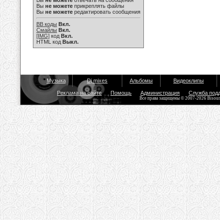
Вы
не можете
отвечать на сообщения
Вы
не можете
прикреплять файлы
Вы
не можете
редактировать сообщения
BB коды
Вкл.
Смайлы
Вкл.
[IMG]
код
Вкл.
HTML код
Выкл.
Музыка
Dj mixes
Альбомы
Видеоклипы
Реклама на сайте
Помощь
Администрация
Служба под
Все права защищены © 2007-2026 Bisou