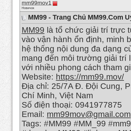
mm99mov1
Новичок
MM99 - Trang Chủ MM99.Com U
MM99
là tổ chức giải trí trực
vào vận hành ổn định, minh b
hệ thống nội dung đa dạng c
mang đến môi trường giải trí 
với nhiều phong cách tham gi
Website:
https://mm99.mov/
Địa chỉ: 25/7A Đ. Đội Cung,
Chí Minh, Việt Nam
Số điện thoại: 0941977875
Email:
mm99mov@gmail.com
Tags: #MM99 #MM_99 #mm9