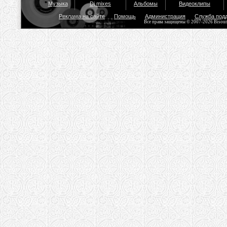
Музыка
Dj mixes
Альбомы
Видеоклипы
Реклама на сайте
Помощь
Администрация
Служба под
Все права защищены © 2007-2026 Bisou