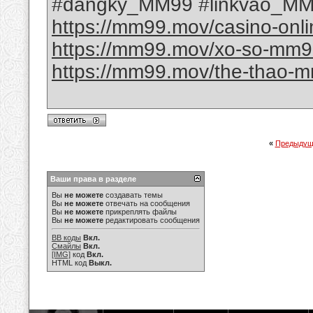
#dangky_MM99 #linkvao_M
https://mm99.mov/casino-onl
https://mm99.mov/xo-so-mm9
https://mm99.mov/the-thao-
«
Предыдущ
Ваши права в разделе
Вы
не можете
создавать темы
Вы
не можете
отвечать на сообщения
Вы
не можете
прикреплять файлы
Вы
не можете
редактировать сообщения
BB коды
Вкл.
Смайлы
Вкл.
[IMG]
код
Вкл.
HTML код
Выкл.