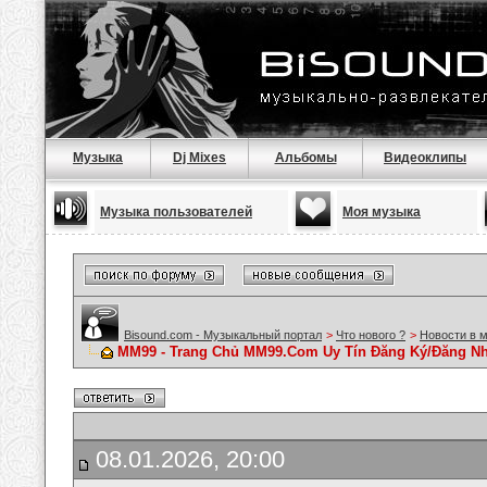
Музыка
Dj Mixes
Альбомы
Видеоклипы
Музыка пользователей
Моя музыка
Bisound.com - Музыкальный портал
>
Что нового ?
>
Новости в 
MM99 - Trang Chủ MM99.Com Uy Tín Đăng Ký/Đăng N
08.01.2026, 20:00