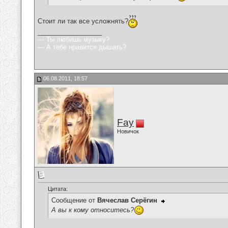
Стоит ли так все усложнять?
__________________
— Ты любишь музыку?
— А тебе нравится дышать?
06.08.2011, 18:57
Fay
Новичок
Цитата:
Сообщение от
Вячеслав Серёгин
А вы к кому относитесь?