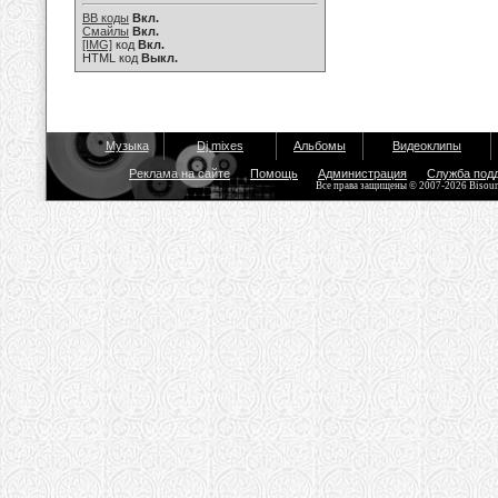
BB коды
Вкл.
Смайлы
Вкл.
[IMG]
код
Вкл.
HTML код
Выкл.
Музыка
Dj mixes
Альбомы
Видеоклипы
Реклама на сайте
Помощь
Администрация
Служба под
Все права защищены © 2007-2026 Bisou