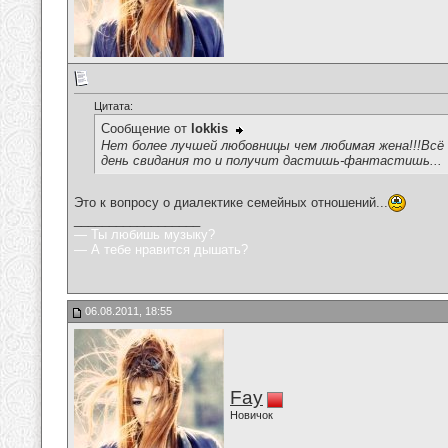
Цитата:
Сообщение от
lokkis
Нет более лучшей любовницы чем любимая жена!!!Всё 
день свидания то и получит дастишь-фантастишь...
Это к вопросу о диалектике семейных отношений...
__________________
— Ты любишь музыку?
— А тебе нравится дышать?
06.08.2011, 18:55
Fay
Новичок