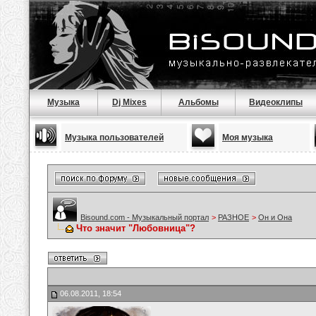
Музыка
Dj Mixes
Альбомы
Видеоклипы
Музыка пользователей
Моя музыка
Bisound.com - Музыкальный портал
>
РАЗНОЕ
>
Он и Она
Что значит "Любовница"?
06.08.2011, 18:54