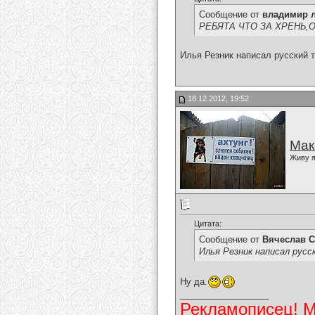
Сообщение от
владимир 
РЕБЯТА ЧТО ЗА ХРЕНЬ,ОНИ 
Илья Резник написал русский т
18.12.2012, 19:52
Мак
Живу я
Цитата:
Сообщение от
Вячеслав С
Илья Резник написал русс
Ну да.
__________________
Рекламописец! Мо