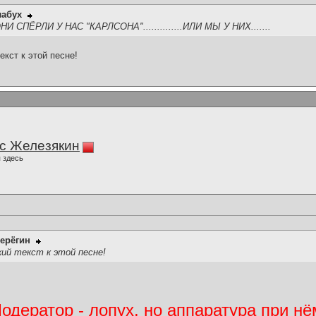
лабух
СПЁРЛИ У НАС "КАРЛСОНА"..............ИЛИ МЫ У НИХ.......
екст к этой песне!
с Железякин
 здесь
ерёгин
кий текст к этой песне!
дератор - лопух, но аппаратура при нё