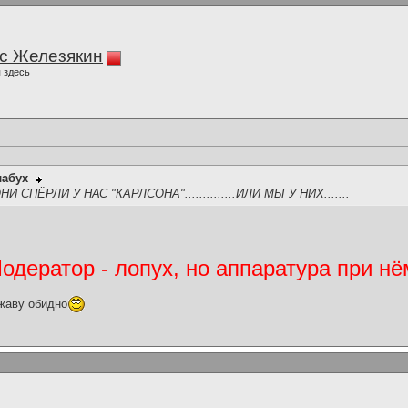
с Железякин
 здесь
лабух
СПЁРЛИ У НАС "КАРЛСОНА"..............ИЛИ МЫ У НИХ.......
дератор - лопух, но аппаратура при нё
жаву обидно