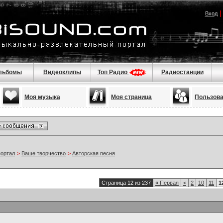
Вход
льбомы
Видеоклипы
Топ Радио
Радиостанции
Моя музыка
Моя страница
Пользов
портал
>
Ваше творчество
>
Авторская песня
Страница 12 из 237
«
Первая
<
2
10
11
1