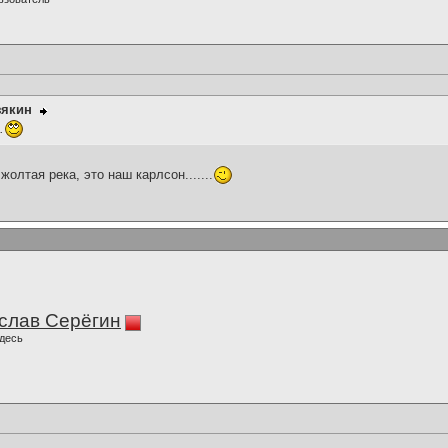
зякин
.
.их жолтая река, это наш карлсон.......
слав Серёгин
десь