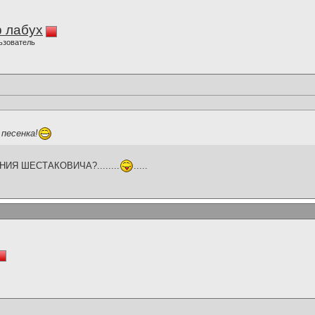
 лабух
ьзователь
 песенка!
ИЯ ШЕСТАКОВИЧА?........
.....