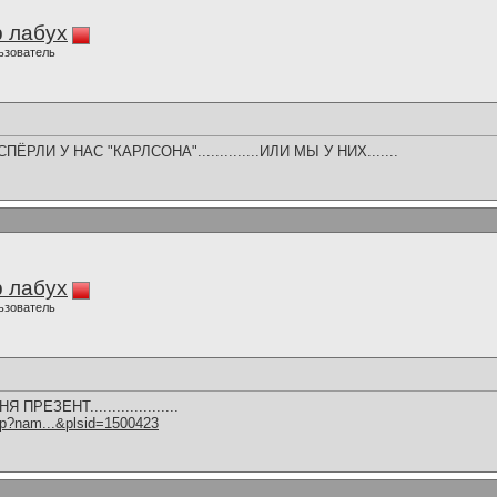
 лабух
ьзователь
РЛИ У НАС "КАРЛСОНА"..............ИЛИ МЫ У НИХ.......
 лабух
ьзователь
ЕЗЕНТ....................
hp?nam...&plsid=1500423