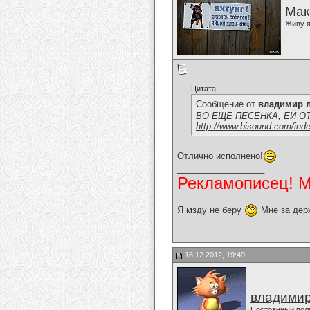
Мак
Живу я
Цитата:
Сообщение от
владимир 
ВО ЕЩЁ ПЕСЕНКА, ЕЙ ОТ МЕН
http://www.bisound.com/ind
Отлично исполнено!
__________________
Рекламописец! Мо
Я мзду не беру
Мне за дер
18.12.2012, 19:49
владимир
Постоянный пол