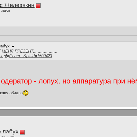
с Железякин
 здесь
лабух
Я ПРЕЗЕНТ....................
ex.php?nam...&plsid=1500423
дератор - лопух, но аппаратура при нё
жаву обидно
 лабух
ьзователь