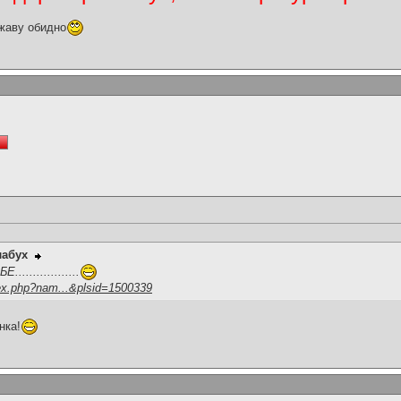
жаву обидно
лабух
...............
ex.php?nam...&plsid=1500339
нка!