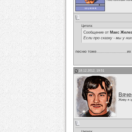
Цитата:
Сообщение от
Макс Желе
Если про сказку - мы у них
песню тоже.........................
18.12.2012, 19:51
Вяче
Живу я з
Цитата: