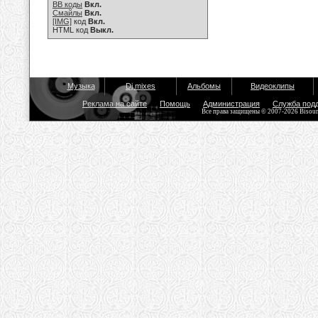
BB коды
Вкл.
Смайлы
Вкл.
[IMG]
код
Вкл.
HTML код
Выкл.
Музыка
Dj mixes
Альбомы
Видеоклипы
Реклама на сайте
Помощь
Администрация
Служба под
Все права защищены © 2007-2026 Bisou