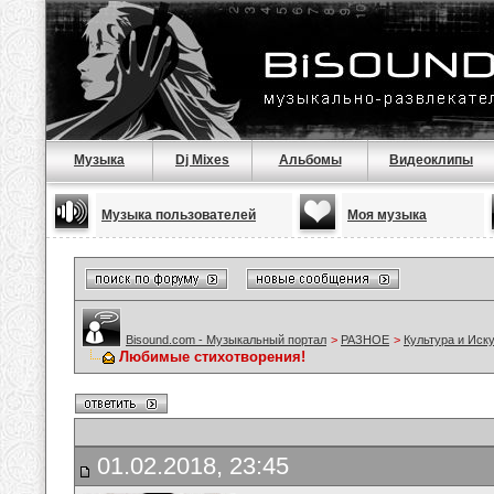
Музыка
Dj Mixes
Альбомы
Видеоклипы
Музыка пользователей
Моя музыка
Bisound.com - Музыкальный портал
>
РАЗНОЕ
>
Культура и Иск
Любимые стихотворения!
01.02.2018, 23:45