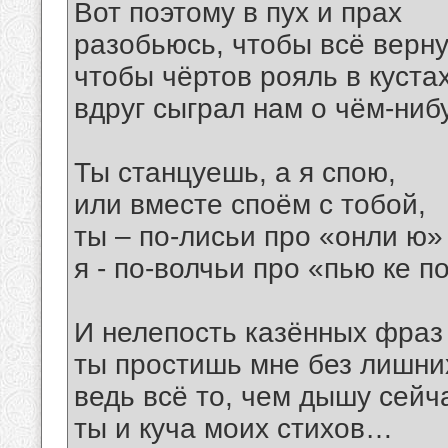
Вот поэтому в пух и прах
разобьюсь, чтобы всё верну
чтобы чёртов рояль в куста
вдруг сыграл нам о чём-ни
Ты станцуешь, а я спою,
или вместе споём с тобой,
ты – по-лисьи про «онли ю»
я - по-волчьи про «пью ке п
И нелепость казённых фраз
ты простишь мне без лишних
ведь всё то, чем дышу сейча
ты и куча моих стихов…