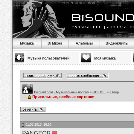
Музыка
Dj Mixes
Альбомы
Видеоклипы
Музыка пользователей
Моя музыка
Bisound.com - Музыкальный портал
>
РАЗНОЕ
>
Юмор
Прикольные, весёлые картинки
01.03.2013, 16:55
PANGEOR