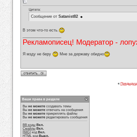
Цитата:
Сообщение от
Satanist82
В этом что-то есть.
__________________
Рекламописец! Модератор - лопух
Я мзду не беру
Мне за державу обидно
«
Предыдущ
Ваши права в разделе
Вы
не можете
создавать темы
Вы
не можете
отвечать на сообщения
Вы
не можете
прикреплять файлы
Вы
не можете
редактировать сообщения
BB коды
Вкл.
Смайлы
Вкл.
[IMG]
код
Вкл.
HTML код
Выкл.