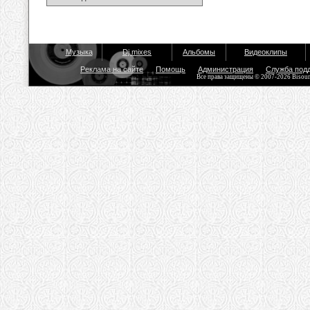
Музыка
Dj mixes
Альбомы
Видеоклипы
Реклама на сайте
Помощь
Администрация
Служба под
Все права защищены © 2007-2026 Bisou