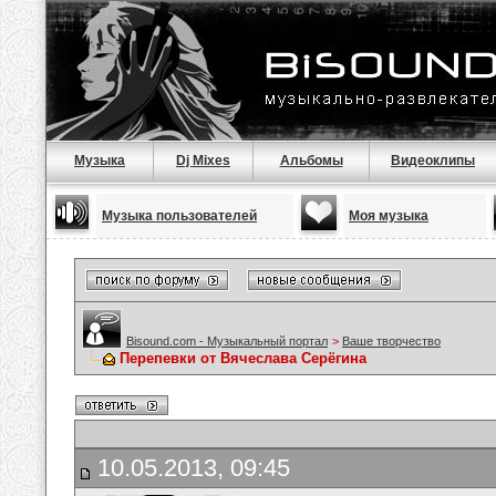
Музыка
Dj Mixes
Альбомы
Видеоклипы
Музыка пользователей
Моя музыка
Bisound.com - Музыкальный портал
>
Ваше творчество
Перепевки от Вячеслава Серёгина
10.05.2013, 09:45