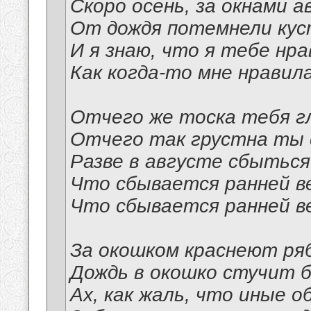
Скоро осень, за окнами а
От дождя потемнели кус
И я знаю, что я тебе нра
Как когда-то мне нравил
Отчего же тоска тебя г
Отчего так грустна ты с
Разве в августе сбыться
Что сбывается ранней в
Что сбывается ранней в
За окошком краснеют ря
Дождь в окошко стучит б
Ах, как жаль, что иные о