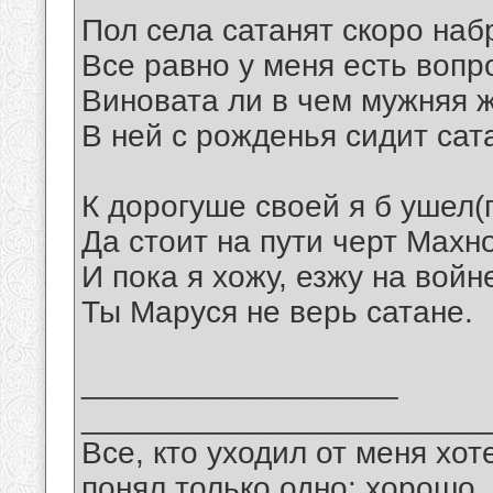
Пол села сатанят скоро наб
Все равно у меня есть вопр
Виновата ли в чем мужняя 
В ней с рожденья сидит сат
К дорогуше своей я б ушел(
Да стоит на пути черт Махно
И пока я хожу, езжу на войн
Ты Маруся не верь сатане.
__________________
_______________________
Все, кто уходил от меня хот
понял только одно: хорошо,