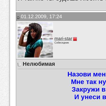
01.12.2009, 17:24
mari-star
Собеседник
Нелюбимая
Назови ме
Мне так ну
Закружи в
И унеси в