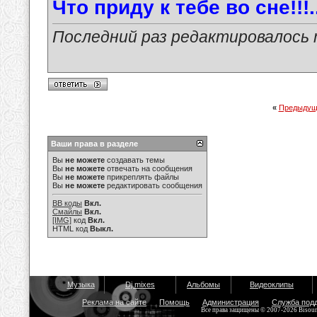
Что приду к тебе во сне!!!.
Последний раз редактировалось ma
«
Предыдущ
Ваши права в разделе
Вы
не можете
создавать темы
Вы
не можете
отвечать на сообщения
Вы
не можете
прикреплять файлы
Вы
не можете
редактировать сообщения
BB коды
Вкл.
Смайлы
Вкл.
[IMG]
код
Вкл.
HTML код
Выкл.
Музыка
Dj mixes
Альбомы
Видеоклипы
Реклама на сайте
Помощь
Администрация
Служба под
Все права защищены © 2007-2026 Bisou