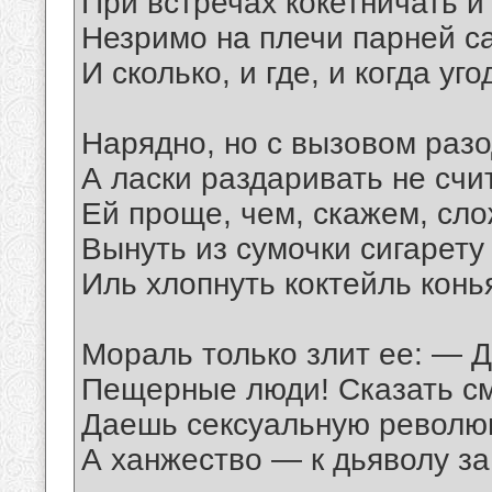
При встречах кокетничать и
Незримо на плечи парней с
И сколько, и где, и когда уго
Нарядно, но с вызовом разо
А ласки раздаривать не счи
Ей проще, чем, скажем, слож
Вынуть из сумочки сигарету
Иль хлопнуть коктейль конь
Мораль только злит ее: — 
Пещерные люди! Сказать с
Даешь сексуальную револю
А ханжество — к дьяволу з