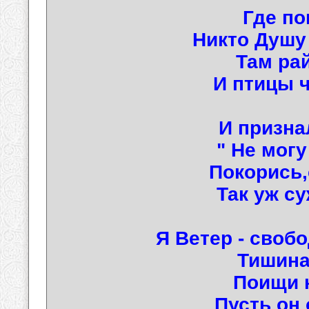
Где по
Никто Душу 
Там ра
И птицы ч
И призна
" Не могу
Покорись
Так уж су
Я Ветер - своб
Тишина
Поищи к
Пусть он 