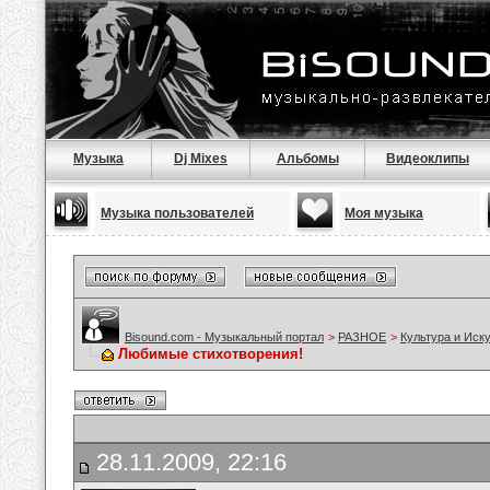
Музыка
Dj Mixes
Альбомы
Видеоклипы
Музыка пользователей
Моя музыка
Bisound.com - Музыкальный портал
>
РАЗНОЕ
>
Культура и Иск
Любимые стихотворения!
28.11.2009, 22:16