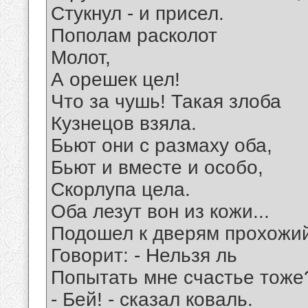
Стукнул - и присел.
Пополам расколот
Молот,
А орешек цел!
Что за чушь! Такая злоба
Кузнецов взяла.
Бьют они с размаху оба,
Бьют и вместе и особо,
Скорлупа цела.
Оба лезут вон из кожи...
Подошел к дверям прохожи
Говорит: - Нельзя ль
Попытать мне счастье тоже
- Бей! - сказал коваль.