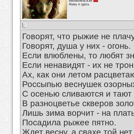
Живу я здесь
Говорят, что рыжие не плачу
Говорят, душа у них - огонь.
Если влюблены, то любят зн
Если ненавидят - их не трон
Ах, как они летом расцвета
Россыпью веснушек озорны
С осенью сливаются и тают
В разноцветье скверов золо
Лишь зима ворчит - на плат
Посадила рыжее пятно.
Ждет весну, а свахе той нет