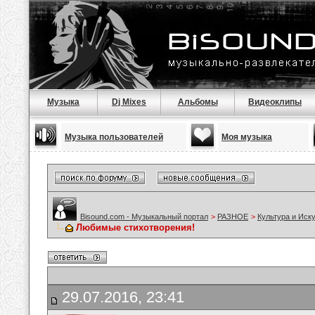
Музыка
Dj Mixes
Альбомы
Видеоклипы
Музыка пользователей
Моя музыка
Bisound.com - Музыкальный портал
>
РАЗНОЕ
>
Культура и Иск
Любимые стихотворения!
29.07.2016, 23:41