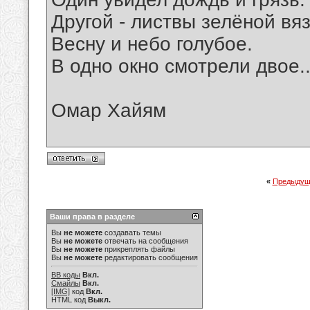
Другой - листвы зелёной вяз
Весну и небо голубое.
В одно окно смотрели двое..
Омар Хайям
«
Предыдущ
Ваши права в разделе
Вы
не можете
создавать темы
Вы
не можете
отвечать на сообщения
Вы
не можете
прикреплять файлы
Вы
не можете
редактировать сообщения
BB коды
Вкл.
Смайлы
Вкл.
[IMG]
код
Вкл.
HTML код
Выкл.