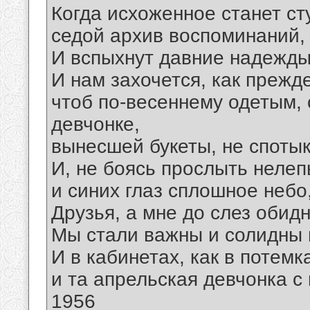
Когда исхоженное станет с
седой архив воспоминаний, 
И вспыхнут давние надежды
И нам захочется, как прежд
чтоб по-весеннему одетым, 
девчонке,
вынесшей букеты, не спотык
И, не боясь прослыть нелеп
и синих глаз сплошное небо,
Друзья, а мне до слез обид
Мы стали важны и солидны не
И в кабинетах, как в потемк
и та апрельская девчонка с 
1956