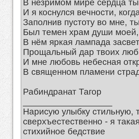
В незримом мире сердца ты
И я коснулся вечности, когда
Заполнив пустоту во мне, т
Был темен храм души моей,
В нём яркая лампада засве
Прощальный дар твоих люб
И мне любовь небесная отк
В священном пламени страд
Рабиндранат Тагор
__________________
Нарисую улыбку стильную, т
сверхъестественно - я така
стихийное бедствие