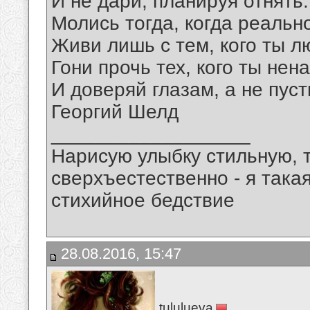
И не дари, планируя отнять.
Молись тогда, когда реальн
Живи лишь с тем, кого ты л
Гони прочь тех, кого ты нен
И доверяй глазам, а не пус
Георгий Шелд
__________________
Нарисую улыбку стильную, т
сверхъестественно - я така
стихийное бедствие
28.08.2016, 15:47
tululueva