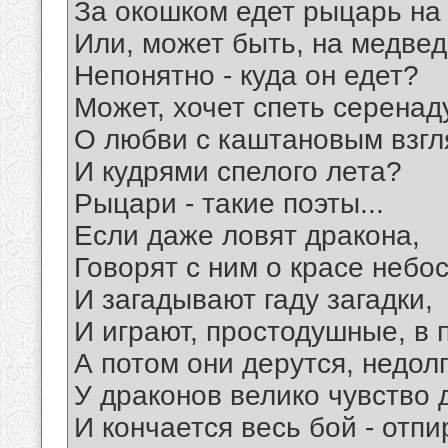
За окошком едет рыцарь на
Или, может быть, на медведе
Непонятно - куда он едет?
Может, хочет спеть серенад
О любви с каштановым взг
И кудрями спелого лета?
Рыцари - такие поэты...
Если даже ловят дракона,
Говорят с ним о красе небо
И загадывают гаду загадки,
И играют, простодушные, в 
А потом они дерутся, недолг
У драконов велико чувство 
И кончается весь бой - отп