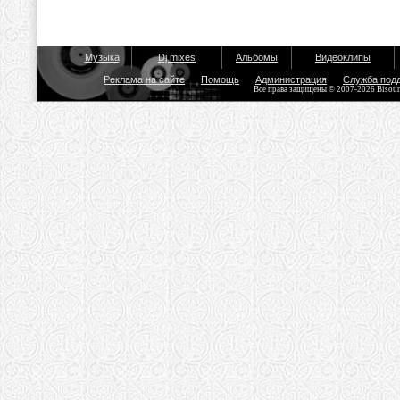
Музыка
Dj mixes
Альбомы
Видеоклипы
Реклама на сайте
Помощь
Администрация
Служба под
Все права защищены © 2007-2026 Bisou