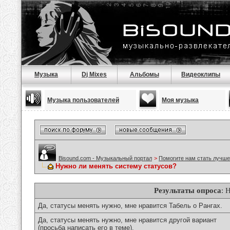
Музыка
Dj Mixes
Альбомы
Видеоклипы
Музыка пользователей
Моя музыка
Bisound.com - Музыкальный портал
>
Помогите нам стать лучше
Нужно ли менять систему статусов?
Результаты опроса
: 
Да, статусы менять нужно, мне нравится Табель о Рангах.
Да, статусы менять нужно, мне нравится другой вариант
(просьба написать его в теме).