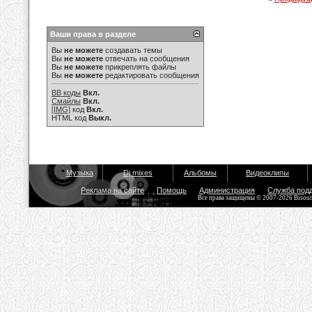
Ваши права в разделе
Вы
не можете
создавать темы
Вы
не можете
отвечать на сообщения
Вы
не можете
прикреплять файлы
Вы
не можете
редактировать сообщения
BB коды
Вкл.
Смайлы
Вкл.
[IMG]
код
Вкл.
HTML код
Выкл.
Музыка
Dj mixes
Альбомы
Видеоклипы
Реклама на сайте
Помощь
Администрация
Служба под
Все права защищены © 2007-2026 Bisou