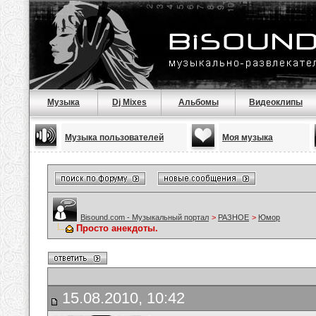
Музыка
Dj Mixes
Альбомы
Видеоклипы
Музыка пользователей
Моя музыка
Bisound.com - Музыкальный портал
>
РАЗНОЕ
>
Юмор
Просто анекдоты.
15.08.2010, 10:42