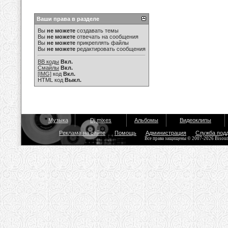
Ваши права в разделе
Вы
не можете
создавать темы
Вы
не можете
отвечать на сообщения
Вы
не можете
прикреплять файлы
Вы
не можете
редактировать сообщения
BB коды
Вкл.
Смайлы
Вкл.
[IMG]
код
Вкл.
HTML код
Выкл.
Музыка
Dj mixes
Альбомы
Видеоклипы
Реклама на сайте
Помощь
Администрация
Служба под
Все права защищены © 2007-2026 Bisou