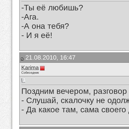
-Ты её любишь?
-Ага.
-А она тебя?
- И я её!
21.08.2010, 16:47
Karima
Собеседник
Поздним вечером, разговор 
- Слушай, скалочку не одо
- Да какое там, сама своег