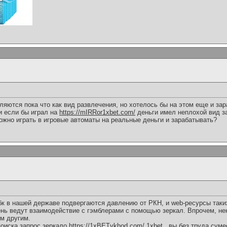
яются пока что как вид развлечения, но хотелось бы на этом еще и зар
и если бы играл на
https://mIRRor1xbet.com/
деньги имел неплохой вид за
можно играть в игровые автоматы на реальные деньги и зарабатывать?
бк в нашей державе подвергаются давлению от РКН, и web-ресурсы таки
день ведут взаимодействие с гэмблерами с помощью зеркал. Впрочем, н
м другим.
поиска запрос зеркало
https://1xBETvkhod.com/
1xbet , вы без труда сум