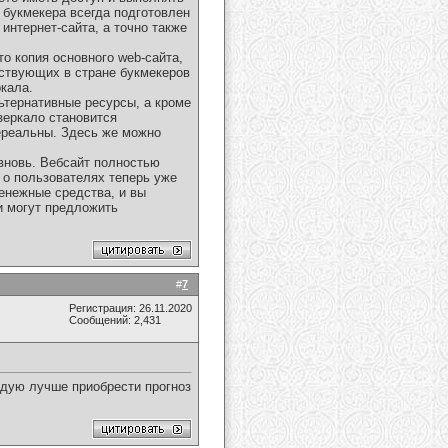
 букмекера всегда подготовлен
интернет-сайта, а точно также
то копия основного web-сайта,
йствующих в стране букмекеров
кала.
ьтернативные ресурсы, а кроме
зеркало становится
ереальны. Здесь же можно
 вновь. Вебсайт полностью
 о пользователях теперь уже
денежные средства, и вы
и могут предложить
#
7
Регистрация: 26.11.2020
Сообщений: 2,431
ндую лучше приобрести прогноз