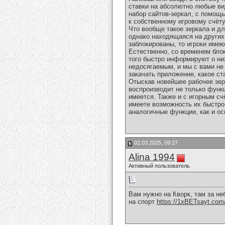
ставки на абсолютно любые ви
набор сайтов-зеркал, с помощь
к собственному игровому счёту
Что вообще такое зеркала и дл
однако находящаяся на других
заблокированы, то игроки име
Естественно, со временем бло
того быстро информируют о ни
недосягаемым, и мы с вами не
закачать приложение, какое с
Отыскав новейшее рабочее зерк
воспроизводит не только функ
имеется. Также и с игорным сч
имеете возможность их быстро
аналогичные функции, как и ос
02.03.2025, 09:27
Alina 1994
Активный пользователь
Вам нужно на Кворк, там за н
на спорт
https://1xBETsayt.com