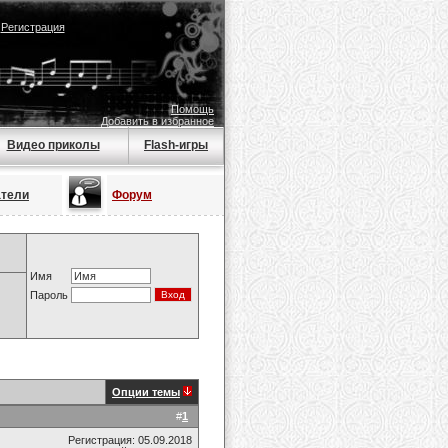
|
Регистрация
Помощь
Добавить в избранное
Видео приколы
Flash-игры
атели
Форум
Имя
Пароль
Опции темы
#
1
Регистрация: 05.09.2018