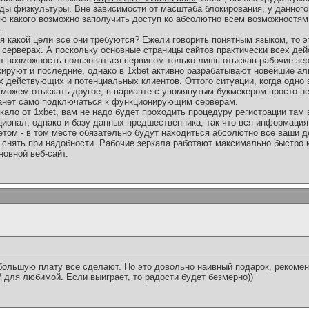
ды физкультуры. Вне зависимости от масштаба блокирования, у данного
ю какого возможно заполучить доступ ко абсолютно всем возможностям 
.
я какой цели все они требуются? Ежели говорить понятным языком, то э
 серверах. А поскольку основные страницы сайтов практически всех де
ют возможность пользоваться сервисом только лишь отыскав рабочие зер
кируют и последние, однако в 1xbet активно разрабатывают новейшие ал
х действующих и потенциальных клиентов. Оттого ситуации, когда одно 
 можем отыскать другое, в варианте с упомянутым букмекером просто н
танет само подключаться к функционирующим серверам.
ало от 1xbet, вам не надо будет проходить процедуру регистрации там
ционал, однако и базу данных предшественника, так что вся информация
ётом - в том месте обязательно будут находиться абсолютно все ваши 
 снять при надобности. Рабочие зеркала работают максимально быстро 
новной веб-сайт.
ебольшую плату все сделают. Но это довольно наивный подарок, рекоме
/
для любимой. Если выиграет, то радости будет безмерно))