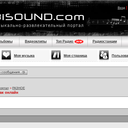
Вход
льбомы
Видеоклипы
Топ Радио
Радиостанции
Моя музыка
Моя страница
Пользов
портал
>
РАЗНОЕ
ак онлайн