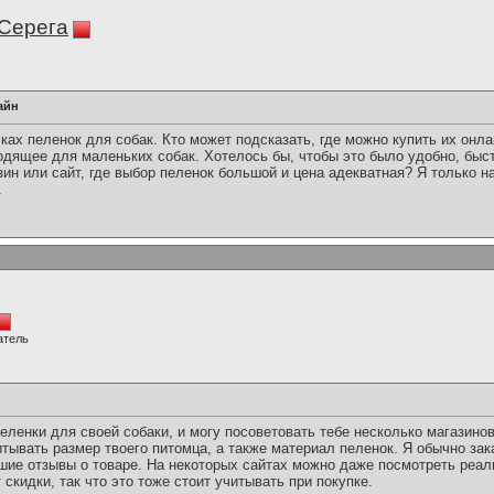
Серега
айн
сках пеленок для собак. Кто может подсказать, где можно купить их онл
одящее для маленьких собак. Хотелось бы, чтобы это было удобно, быст
н или сайт, где выбор пеленок большой и цена адекватная? Я только на
.
атель
еленки для своей собаки, и могу посоветовать тебе несколько магазино
тывать размер твоего питомца, а также материал пеленок. Я обычно за
ошие отзывы о товаре. На некоторых сайтах можно даже посмотреть реал
скидки, так что это тоже стоит учитывать при покупке.