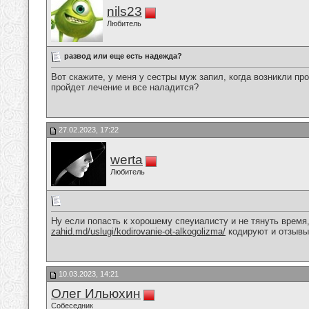
nils23
Любитель
развод или еще есть надежда?
Вот скажите, у меня у сестры муж запил, когда возникли пр
пройдет лечение и все наладится?
27.02.2023, 17:22
werta
Любитель
Ну если попасть к хорошему спеуиалисту и не тянуть время
zahid.md/uslugi/kodirovanie-ot-alkogolizma/
кодируют и отзывы
10.03.2023, 14:21
Олег Ильюхин
Собеседник