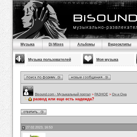
Музыка
Dj Mixes
Альбомы
Видеоклипы
Музыка пользователей
Моя музыка
Bisound.com - Музыкальный портал
>
РАЗНОЕ
>
Он и Она
развод или еще есть надежда?
27.02.2023, 16:53