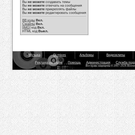
Вы
не можете
создавать темы
Вы
не можете
отвечать на сообщения
Вы
не можете
прикреплять файлы
Вы
не можете
редактировать сообщения
BB коды
Вкл.
Смайлы
Вкл.
[IMG]
код
Вкл.
HTML код
Выкл.
Музыка
Dj mixes
Альбомы
Видеоклипы
Реклама на сайте
Помощь
Администрация
Служба под
Все права защищены © 2007-2026 Bisou